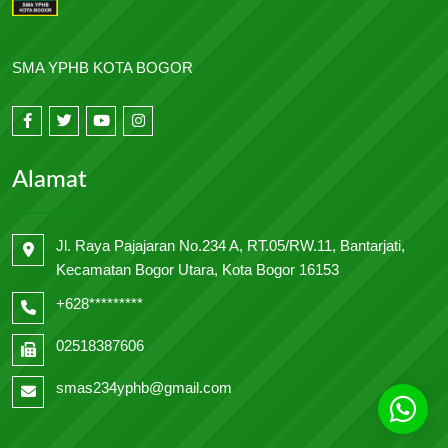
SMA YPHB KOTA BOGOR
Alamat
Jl. Raya Pajajaran No.234 A, RT.05/RW.11, Bantarjati,
Kecamatan Bogor Utara, Kota Bogor 16153
+628*********
02518387606
smas234yphb@gmail.com