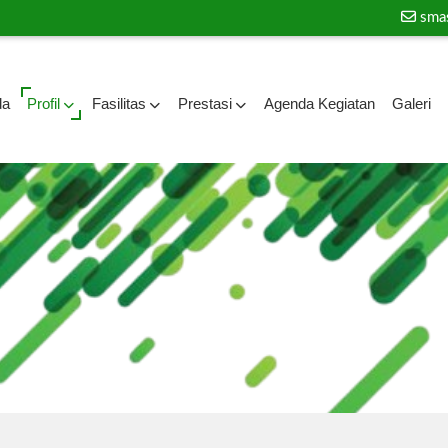
sma
da
Profil
Fasilitas
Prestasi
Agenda Kegiatan
Galeri