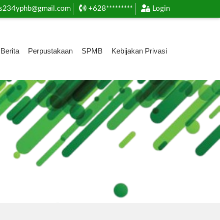
s234yphb@gmail.com
+628*********
Login
Berita
Perpustakaan
SPMB
Kebijakan Privasi