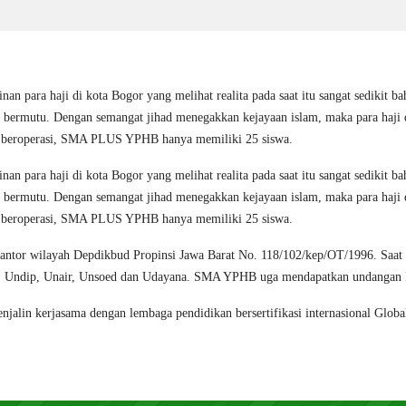
inan para haji di kota Bogor yang melihat realita pada saat itu sangat sediki
 dan bermutu. Dengan semangat jihad menegakkan kejayaan islam, maka para
a beroperasi, SMA PLUS YPHB hanya memiliki 25 siswa.
inan para haji di kota Bogor yang melihat realita pada saat itu sangat sediki
 dan bermutu. Dengan semangat jihad menegakkan kejayaan islam, maka para
a beroperasi, SMA PLUS YPHB hanya memiliki 25 siswa.
Kantor wilayah Depdikbud Propinsi Jawa Barat No. 118/102/kep/OT/1996. Saat 
GM, Undip, Unair, Unsoed dan Udayana. SMA YPHB uga mendapatkan undangan P
njalin kerjasama dengan lembaga pendidikan bersertifikasi internasional Glo