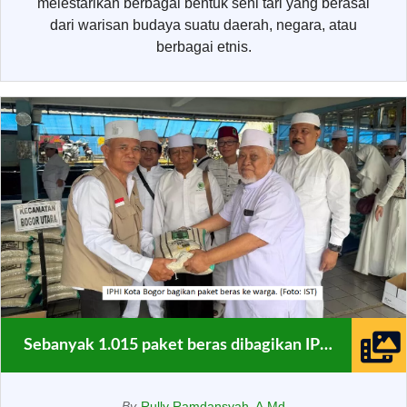
melestarikan berbagai bentuk seni tari yang berasal
dari warisan budaya suatu daerah, negara, atau
berbagai etnis.
Sebanyak 1.015 paket beras dibagikan IPHI Kota Bogor
By
Rully Ramdansyah, A.Md