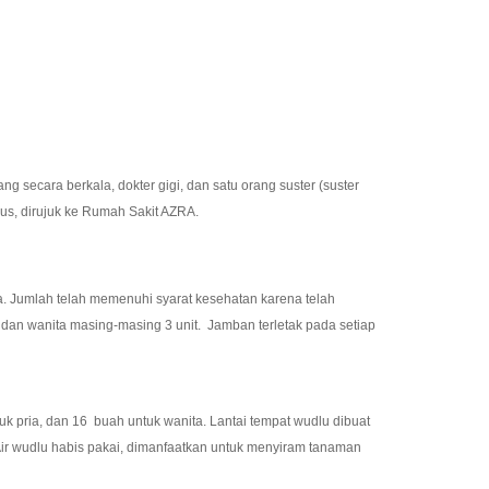
cara berkala, dokter gigi, dan satu orang suster (suster
ius, dirujuk ke Rumah Sakit AZRA.
ta. Jumlah telah memenuhi syarat kesehatan karena telah
 dan wanita masing-masing 3 unit. Jamban terletak pada setiap
 pria, dan 16 buah untuk wanita. Lantai tempat wudlu dibuat
Air wudlu habis pakai, dimanfaatkan untuk menyiram tanaman