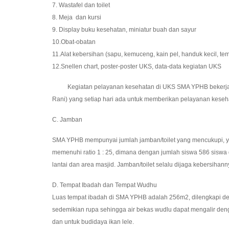
7. Wastafel dan toilet
8. Meja dan kursi
9. Display buku kesehatan, miniatur buah dan sayur
10.Obat-obatan
11.Alat kebersihan (sapu, kemuceng, kain pel, handuk kecil, te
12.Snellen chart, poster-poster UKS, data-data kegiatan UKS
Kegiatan pelayanan kesehatan di UKS SMA YPHB bekerja sama
Rani) yang setiap hari ada untuk memberikan pelayanan kesehat
C. Jamban
SMA YPHB mempunyai jumlah jamban/toilet yang mencukupi, yaitu
memenuhi ratio 1 : 25, dimana dengan jumlah siswa 586 siswa 
lantai dan area masjid. Jamban/toilet selalu dijaga kebersihan
D. Tempat Ibadah dan Tempat Wudhu
Luas tempat ibadah di SMA YPHB adalah 256m2, dilengkapi den
sedemikian rupa sehingga air bekas wudlu dapat mengalir den
dan untuk budidaya ikan lele.