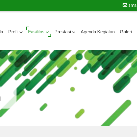
sma
da
Profil
Fasilitas
Prestasi
Agenda Kegiatan
Galeri
a