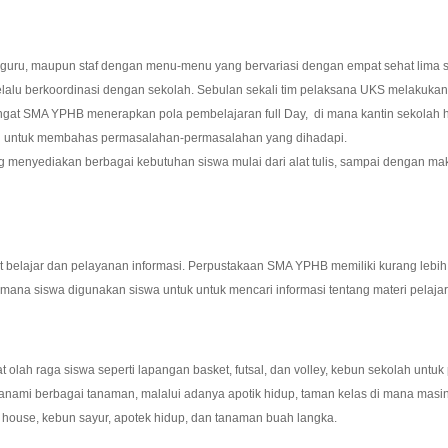
uru, maupun staf dengan menu-menu yang bervariasi dengan empat sehat lima s
p selalu berkoordinasi dengan sekolah. Sebulan sekali tim pelaksana UKS melakuk
ngat SMA YPHB menerapkan pola pembelajaran full Day, di mana kantin sekolah ha
uan untuk membahas permasalahan-permasalahan yang dihadapi.
ng menyediakan berbagai kebutuhan siswa mulai dari alat tulis, sampai dengan 
belajar dan pelayanan informasi. Perpustakaan SMA YPHB memiliki kurang lebih 1
di mana siswa digunakan siswa untuk untuk mencari informasi tentang materi pelaja
lah raga siswa seperti lapangan basket, futsal, dan volley, kebun sekolah untuk
anami berbagai tanaman, malalui adanya apotik hidup, taman kelas di mana mas
house, kebun sayur, apotek hidup, dan tanaman buah langka.