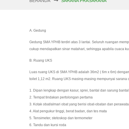
BERANDA
SARANA PRASARANA
A. Gedung
Gedung SMA YPHB terdiri atas 3 lantai. Seluruh ruangan memp
cukup mendapatkan sinar matahari, sehingga apabila cuaca kur
B. Ruang UKS
Luas ruang UKS di SMA YPHB adalah 36m2 ( 6m x 6m) dengan p
toilet 1,12 m2. Ruang UKS masing-masing mempunyai sarana d
1. Dipan lengkap dengan kasur, sprei, bantal dan sarung bantal
2. Tempat tindakan pertolongan pertama
3. Kotak obat/almari obat yang berisi obat-obatan dan perawata
4. Alat pengukur tinggi, berat badan, dan tes mata
5. Tensimeter, stetoskop dan termometer
6. Tandu dan kursi roda