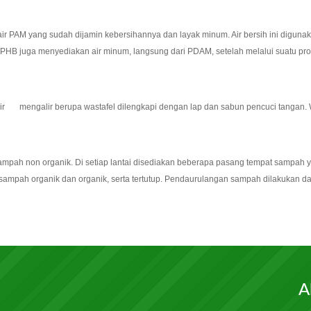
air PAM yang sudah dijamin kebersihannya dan layak minum. Air bersih ini digun
YPHB juga menyediakan air minum, langsung dari PDAM, setelah melalui suatu pros
 air mengalir berupa wastafel dilengkapi dengan lap dan sabun pencuci tangan. W
ampah non organik. Di setiap lantai disediakan beberapa pasang tempat sampah 
sampah organik dan organik, serta tertutup. Pendaurulangan sampah dilakukan d
A