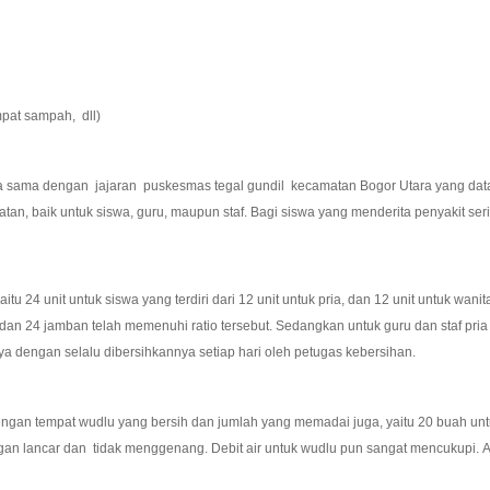
mpat sampah, dll)
 dengan jajaran puskesmas tegal gundil kecamatan Bogor Utara yang datang se
an, baik untuk siswa, guru, maupun staf. Bagi siswa yang menderita penyakit ser
 24 unit untuk siswa yang terdiri dari 12 unit untuk pria, dan 12 unit untuk wani
dan 24 jamban telah memenuhi ratio tersebut. Sedangkan untuk guru dan staf pria
nya dengan selalu dibersihkannya setiap hari oleh petugas kebersihan.
gan tempat wudlu yang bersih dan jumlah yang memadai juga, yaitu 20 buah untuk
gan lancar dan tidak menggenang. Debit air untuk wudlu pun sangat mencukupi. 