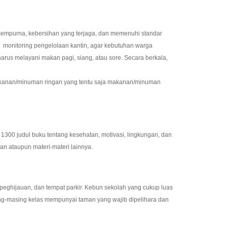
empurna, kebersihan yang terjaga, dan memenuhi standar
an monitoring pengelolaan kantin, agar kebutuhan warga
rus melayani makan pagi, siang, atau sore. Secara berkala,
makanan/minuman ringan yang tentu saja makanan/minuman
300 judul buku tentang kesehatan, motivasi, lingkungan, dan
ran ataupun materi-materi lainnya.
 peghijauan, dan tempat parkir. Kebun sekolah yang cukup luas
ing-masing kelas mempunyai taman yang wajib dipelihara dan