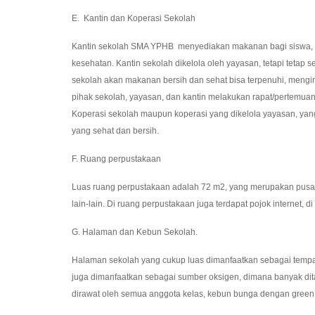
E. Kantin dan Koperasi Sekolah
Kantin sekolah SMA YPHB menyediakan makanan bagi siswa, g
kesehatan. Kantin sekolah dikelola oleh yayasan, tetapi teta
sekolah akan makanan bersih dan sehat bisa terpenuhi, mengi
pihak sekolah, yayasan, dan kantin melakukan rapat/pertem
Koperasi sekolah maupun koperasi yang dikelola yayasan, ya
yang sehat dan bersih.
F. Ruang perpustakaan
Luas ruang perpustakaan adalah 72 m2, yang merupakan pusat 
lain-lain. Di ruang perpustakaan juga terdapat pojok internet, 
G. Halaman dan Kebun Sekolah.
Halaman sekolah yang cukup luas dimanfaatkan sebagai tempat o
juga dimanfaatkan sebagai sumber oksigen, dimana banyak dit
dirawat oleh semua anggota kelas, kebun bunga dengan green 