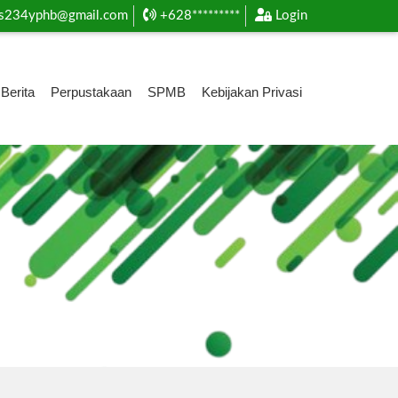
s234yphb@gmail.com
+628*********
Login
Berita
Perpustakaan
SPMB
Kebijakan Privasi