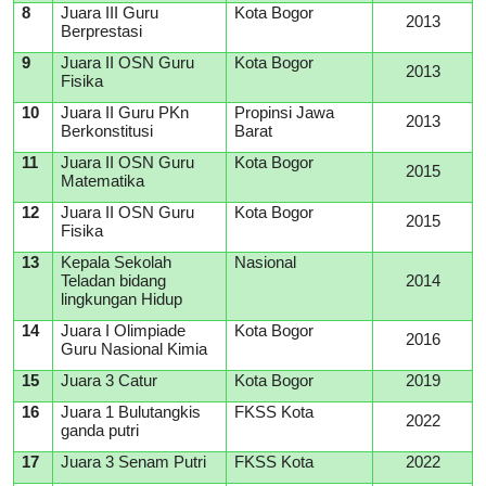
8
Juara III Guru
Kota Bogor
2013
Berprestasi
9
Juara II OSN Guru
Kota Bogor
2013
Fisika
10
Juara II Guru PKn
Propinsi Jawa
2013
Berkonstitusi
Barat
11
Juara II OSN Guru
Kota Bogor
2015
Matematika
12
Juara II OSN Guru
Kota Bogor
2015
Fisika
13
Kepala Sekolah
Nasional
Teladan bidang
2014
lingkungan Hidup
14
Juara I Olimpiade
Kota Bogor
2016
Guru Nasional Kimia
15
Juara 3 Catur
Kota Bogor
2019
16
Juara 1 Bulutangkis
FKSS Kota
2022
ganda putri
17
Juara 3 Senam Putri
FKSS Kota
2022