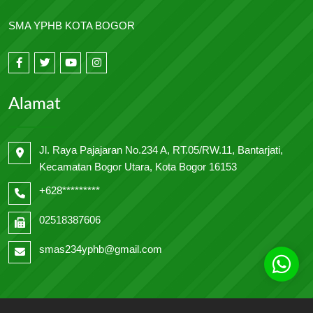
SMA YPHB KOTA BOGOR
Alamat
Jl. Raya Pajajaran No.234 A, RT.05/RW.11, Bantarjati,
Kecamatan Bogor Utara, Kota Bogor 16153
+628*********
02518387606
smas234yphb@gmail.com