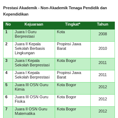
Prestasi Akademik - Non-Akademik Tenaga Pendidik dan
Kependidikan
No
Kejuaraan
Tingkat*
Tahun
1
Juara I Guru
Kota
2008
Berprestasi
2
Juara II Kepala
Propinsi Jawa
Sekolah Berbasis
Barat
2010
Lingkungan
3
Juara I Kepala
Kota Bogor
2011
Sekolah Berprestasi
4
Juara I Kepala
Propinsi Jawa
2011
Sekolah Berprestasi
Barat
5
Juara III OSN Guru
Kota Bogor
2012
Kimia
6
Juara III OSN Guru
Kota Bogor
2012
Fisika
7
Juara II OSN Guru
Kota Bogor
2012
Matematika