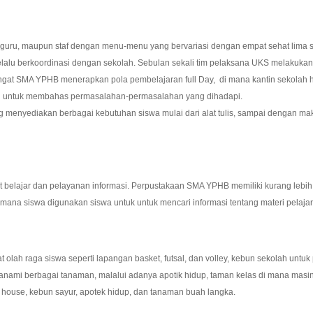
uru, maupun staf dengan menu-menu yang bervariasi dengan empat sehat lima s
p selalu berkoordinasi dengan sekolah. Sebulan sekali tim pelaksana UKS melakuk
ngat SMA YPHB menerapkan pola pembelajaran full Day, di mana kantin sekolah ha
uan untuk membahas permasalahan-permasalahan yang dihadapi.
ng menyediakan berbagai kebutuhan siswa mulai dari alat tulis, sampai dengan 
belajar dan pelayanan informasi. Perpustakaan SMA YPHB memiliki kurang lebih 1
di mana siswa digunakan siswa untuk untuk mencari informasi tentang materi pelaja
lah raga siswa seperti lapangan basket, futsal, dan volley, kebun sekolah untuk
anami berbagai tanaman, malalui adanya apotik hidup, taman kelas di mana mas
house, kebun sayur, apotek hidup, dan tanaman buah langka.