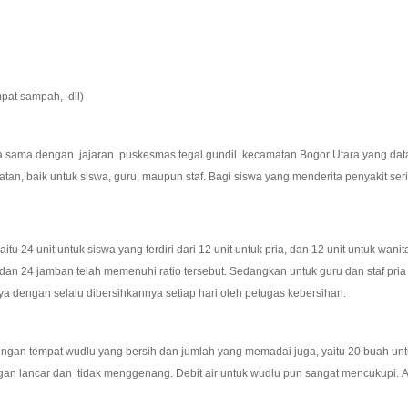
mpat sampah, dll)
 dengan jajaran puskesmas tegal gundil kecamatan Bogor Utara yang datang se
an, baik untuk siswa, guru, maupun staf. Bagi siswa yang menderita penyakit ser
 24 unit untuk siswa yang terdiri dari 12 unit untuk pria, dan 12 unit untuk wani
dan 24 jamban telah memenuhi ratio tersebut. Sedangkan untuk guru dan staf pria
nya dengan selalu dibersihkannya setiap hari oleh petugas kebersihan.
gan tempat wudlu yang bersih dan jumlah yang memadai juga, yaitu 20 buah untuk
gan lancar dan tidak menggenang. Debit air untuk wudlu pun sangat mencukupi. 