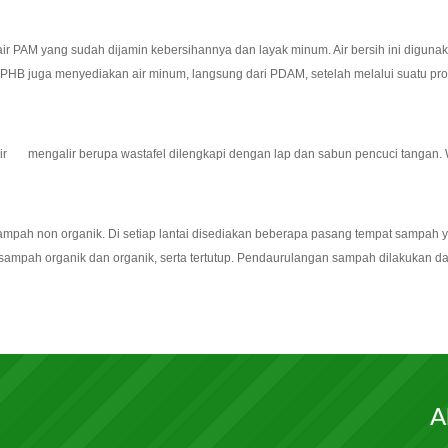
air PAM yang sudah dijamin kebersihannya dan layak minum. Air bersih ini digun
YPHB juga menyediakan air minum, langsung dari PDAM, setelah melalui suatu pros
 air mengalir berupa wastafel dilengkapi dengan lap dan sabun pencuci tangan. W
ampah non organik. Di setiap lantai disediakan beberapa pasang tempat sampah 
sampah organik dan organik, serta tertutup. Pendaurulangan sampah dilakukan d
A