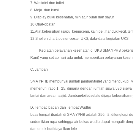
7. Wastafel dan toilet
8. Meja dan kursi
9. Display buku kesehatan, miniatur buah dan sayur
10.Obat-obatan
11.Alat kebersihan (sapu, kemuceng, kain pel, handuk kecil, te
12.Snellen chart, poster-poster UKS, data-data kegiatan UKS
Kegiatan pelayanan kesehatan di UKS SMA YPHB bekerja sama
Rani) yang setiap hari ada untuk memberikan pelayanan kesehat
C. Jamban
SMA YPHB mempunyai jumlah jamban/toilet yang mencukupi, yaitu
memenuhi ratio 1 : 25, dimana dengan jumlah siswa 586 siswa 
lantai dan area masjid. Jamban/toilet selalu dijaga kebersihan
D. Tempat Ibadah dan Tempat Wudhu
Luas tempat ibadah di SMA YPHB adalah 256m2, dilengkapi den
sedemikian rupa sehingga air bekas wudlu dapat mengalir den
dan untuk budidaya ikan lele.