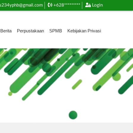
s234yphb@gmail.com
+628*********
Login
Berita
Perpustakaan
SPMB
Kebijakan Privasi