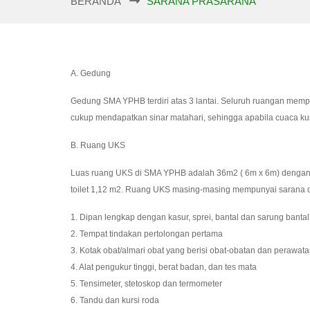
BERANDA
SARANA PRASARANA
A. Gedung
Gedung SMA YPHB terdiri atas 3 lantai. Seluruh ruangan memp
cukup mendapatkan sinar matahari, sehingga apabila cuaca kur
B. Ruang UKS
Luas ruang UKS di SMA YPHB adalah 36m2 ( 6m x 6m) dengan p
toilet 1,12 m2. Ruang UKS masing-masing mempunyai sarana d
1. Dipan lengkap dengan kasur, sprei, bantal dan sarung bantal
2. Tempat tindakan pertolongan pertama
3. Kotak obat/almari obat yang berisi obat-obatan dan perawata
4. Alat pengukur tinggi, berat badan, dan tes mata
5. Tensimeter, stetoskop dan termometer
6. Tandu dan kursi roda