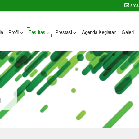
sma
da
Profil
Fasilitas
Prestasi
Agenda Kegiatan
Galeri
a