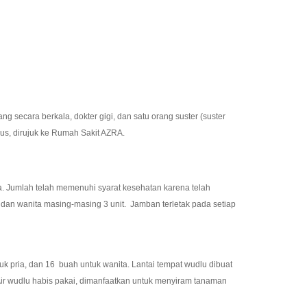
cara berkala, dokter gigi, dan satu orang suster (suster
ius, dirujuk ke Rumah Sakit AZRA.
ta. Jumlah telah memenuhi syarat kesehatan karena telah
 dan wanita masing-masing 3 unit. Jamban terletak pada setiap
 pria, dan 16 buah untuk wanita. Lantai tempat wudlu dibuat
Air wudlu habis pakai, dimanfaatkan untuk menyiram tanaman