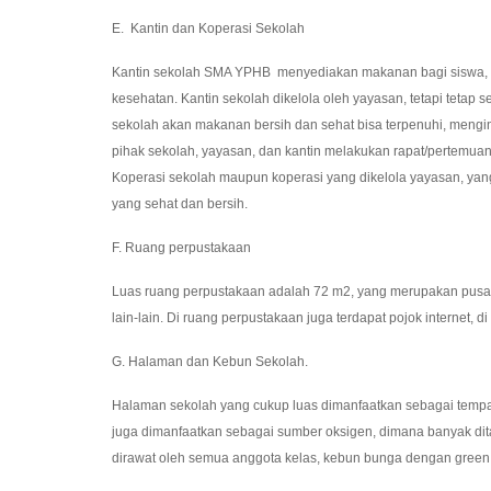
E. Kantin dan Koperasi Sekolah
Kantin sekolah SMA YPHB menyediakan makanan bagi siswa, g
kesehatan. Kantin sekolah dikelola oleh yayasan, tetapi teta
sekolah akan makanan bersih dan sehat bisa terpenuhi, mengi
pihak sekolah, yayasan, dan kantin melakukan rapat/pertem
Koperasi sekolah maupun koperasi yang dikelola yayasan, ya
yang sehat dan bersih.
F. Ruang perpustakaan
Luas ruang perpustakaan adalah 72 m2, yang merupakan pusat 
lain-lain. Di ruang perpustakaan juga terdapat pojok internet, 
G. Halaman dan Kebun Sekolah.
Halaman sekolah yang cukup luas dimanfaatkan sebagai tempat o
juga dimanfaatkan sebagai sumber oksigen, dimana banyak dit
dirawat oleh semua anggota kelas, kebun bunga dengan green 