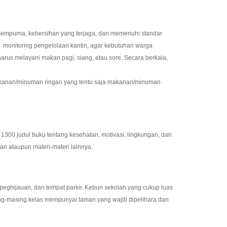
empurna, kebersihan yang terjaga, dan memenuhi standar
an monitoring pengelolaan kantin, agar kebutuhan warga
rus melayani makan pagi, siang, atau sore. Secara berkala,
makanan/minuman ringan yang tentu saja makanan/minuman
300 judul buku tentang kesehatan, motivasi, lingkungan, dan
ran ataupun materi-materi lainnya.
 peghijauan, dan tempat parkir. Kebun sekolah yang cukup luas
ing-masing kelas mempunyai taman yang wajib dipelihara dan