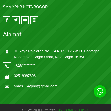
SMA YPHB KOTA BOGOR
Alamat
Jl. Raya Pajajaran No.234 A, RT.05/RW.11, Bantarjati,
Kecamatan Bogor Utara, Kota Bogor 16153
+628*********
02518387606
smas234yphb@gmail.com
COPYRIGHT © 2024
BY KONEKTHING
.