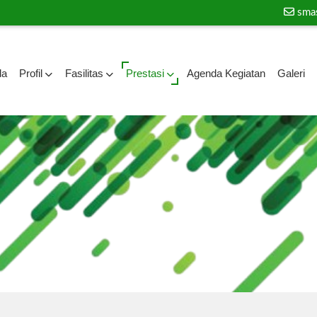
sma
da
Profil
Fasilitas
Prestasi
Agenda Kegiatan
Galeri