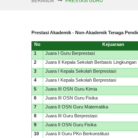
BERANDA
PRESTASI GURU
Prestasi Akademik - Non-Akademik Tenaga Pendi
No
Kejuaraan
1
Juara I Guru Berprestasi
2
Juara II Kepala Sekolah Berbasis Lingkungan
3
Juara I Kepala Sekolah Berprestasi
4
Juara I Kepala Sekolah Berprestasi
5
Juara III OSN Guru Kimia
6
Juara III OSN Guru Fisika
7
Juara II OSN Guru Matematika
8
Juara III Guru Berprestasi
9
Juara II OSN Guru Fisika
10
Juara II Guru PKn Berkonstitusi