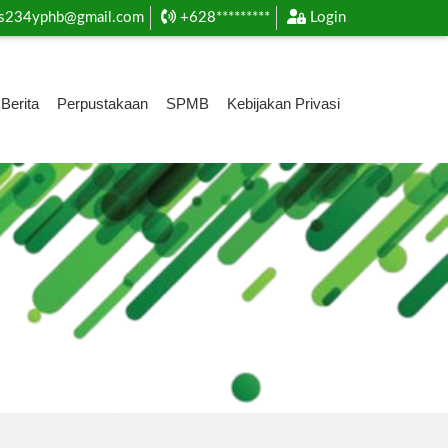
s234yphb@gmail.com
+628*********
Login
Berita
Perpustakaan
SPMB
Kebijakan Privasi