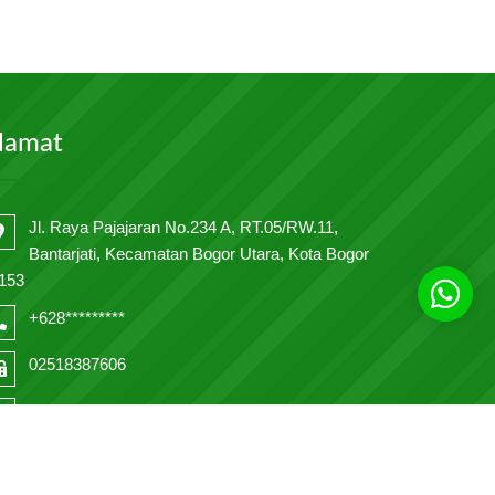
lamat
Jl. Raya Pajajaran No.234 A, RT.05/RW.11,
Bantarjati, Kecamatan Bogor Utara, Kota Bogor
153
+628*********
02518387606
smas234yphb@gmail.com