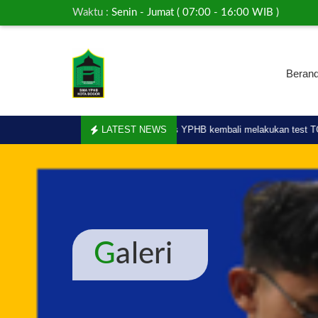
Waktu :
Senin - Jumat ( 07:00 - 16:00 WIB )
Beran
02-07
02.
Ratusan pelajar SMA Plus YPHB kembali melakukan test TOEFL
LATEST NEWS
Galeri