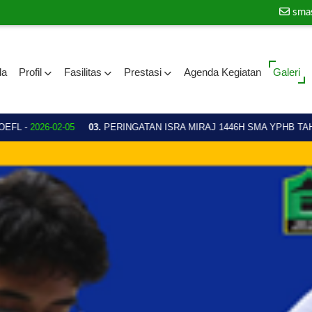
sma
da
Profil
Fasilitas
Prestasi
Agenda Kegiatan
Galeri
 -
2026-02-05
03.
PERINGATAN ISRA MIRAJ 1446H SMA YPHB TAHUN 2