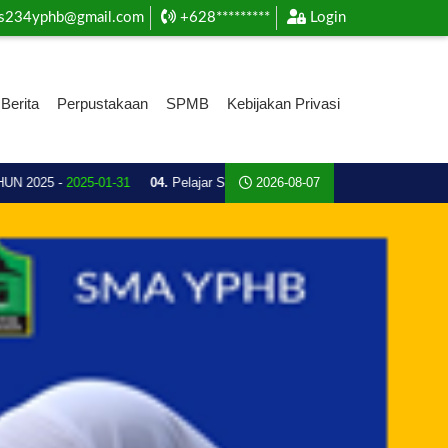
s234yphb@gmail.com
+628*********
Login
Berita
Perpustakaan
SPMB
Kebijakan Privasi
025 -
2025-01-31
04.
Pelajar SMA Plus YPHB Ini Boyong Piala Emas, Atlet
2026-08-07