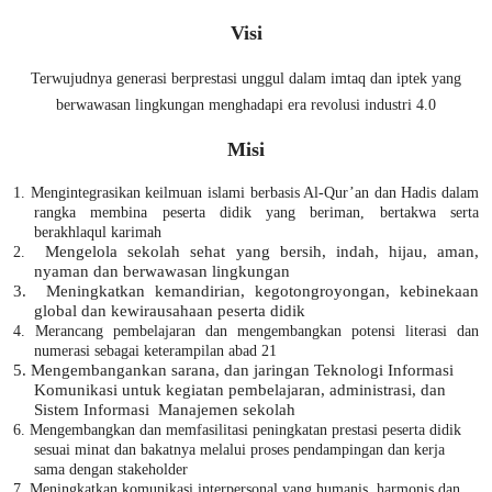
Visi
Terwujudnya generasi berprestasi unggul dalam imtaq dan iptek yang
berwawasan lingkungan menghadapi era revolusi industri 4.0
Misi
1. M
engintegrasikan keilmuan islami berbasis Al-Qur’an dan Hadis dalam
rangka
membina peserta didik yang beriman, bertakwa serta
berakhlaqul karimah
M
engelola sekolah sehat yang bersih, indah, hijau, aman,
2.
nyaman dan berwawasan lingkungan
3.
M
eningkatkan kemandirian, kegotongroyongan, kebinekaan
global dan kewirausahaan peserta didik
4.
Merancang pembelajaran dan mengembangkan potensi literasi dan
numerasi sebagai keterampilan abad 21
5.
Mengembangankan sarana, dan jaringan Teknologi Informasi
Komunikasi untuk kegiatan pembelajaran, administrasi
, dan
Sistem Informasi
Manajemen s
ekolah
6.
M
engembangkan dan memfasilitasi peningkatan prestasi peserta didik
sesuai minat dan bakatnya melalui proses pendampingan dan kerja
sama dengan
stakeholder
7. Meningkatkan komunikasi interpersonal yang humanis, harmonis dan