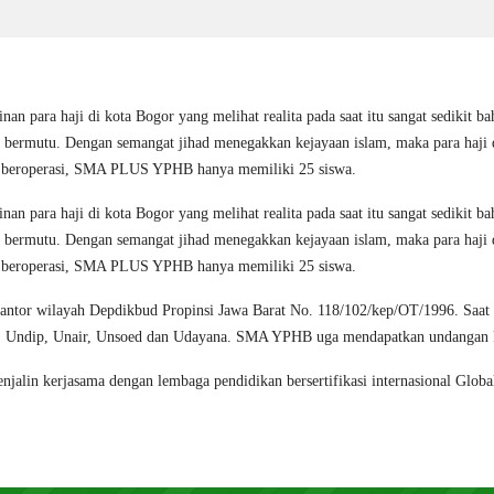
inan para haji di kota Bogor yang melihat realita pada saat itu sangat sediki
 dan bermutu. Dengan semangat jihad menegakkan kejayaan islam, maka para
a beroperasi, SMA PLUS YPHB hanya memiliki 25 siswa.
inan para haji di kota Bogor yang melihat realita pada saat itu sangat sediki
 dan bermutu. Dengan semangat jihad menegakkan kejayaan islam, maka para
a beroperasi, SMA PLUS YPHB hanya memiliki 25 siswa.
Kantor wilayah Depdikbud Propinsi Jawa Barat No. 118/102/kep/OT/1996. Saat 
GM, Undip, Unair, Unsoed dan Udayana. SMA YPHB uga mendapatkan undangan P
njalin kerjasama dengan lembaga pendidikan bersertifikasi internasional Glo