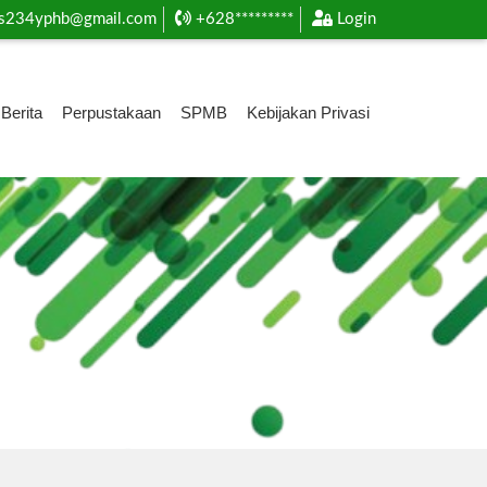
s234yphb@gmail.com
+628*********
Login
Berita
Perpustakaan
SPMB
Kebijakan Privasi