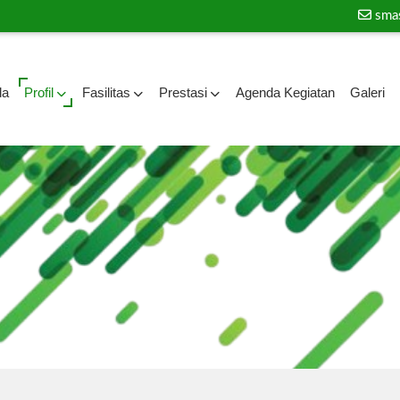
sma
da
Profil
Fasilitas
Prestasi
Agenda Kegiatan
Galeri