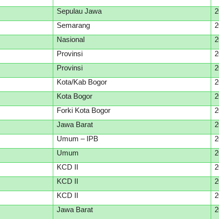
Sepulau Jawa
2
Semarang
2
Nasional
2
Provinsi
2
Provinsi
2
Kota/Kab Bogor
2
Kota Bogor
2
Forki Kota Bogor
2
Jawa Barat
2
Umum – IPB
2
Umum
2
KCD II
2
KCD II
2
KCD II
2
Jawa Barat
2