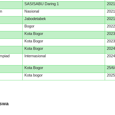
SASISABU Daring 1
202
on
Nasional
202
Jabodetabek
20
2
Bogor
202
Kota Bogor
202
Kota Bogor
202
Kota Bogor
202
ympiad
Internasional
202
Kota Bogor
25/6
Kota bogor
202
iswa