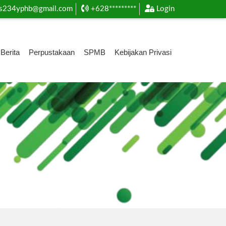
s234yphb@gmail.com
+628*********
Login
Berita
Perpustakaan
SPMB
Kebijakan Privasi