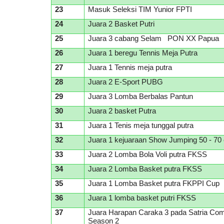
23
Masuk Seleksi TIM Yunior FPTI
24
Juara 2 Basket Putri
25
Juara 3 cabang Selam PON XX Papua
26
Juara 1 beregu Tennis Meja Putra
27
Juara 1 Tennis meja putra
28
Juara 2 E-Sport PUBG
29
Juara 3 Lomba Berbalas Pantun
30
Juara 2 basket Putra
31
Juara 1 Tenis meja tunggal putra
32
Juara 1 kejuaraan Show Jumping 50 - 70
33
Juara 2 Lomba Bola Voli putra FKSS
34
Juara 2 Lomba Basket putra FKSS
35
Juara 1 Lomba Basket putra FKPPI Cup
36
Juara 1 lomba basket putri FKSS
37
Juara Harapan Caraka 3 pada Satria Com
Season 2