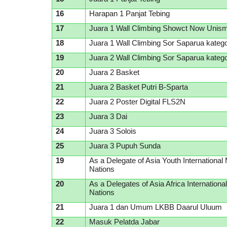
1
6
Harapan 1 Panjat Tebing
1
7
Juara 1 Wall Climbing Showct Now Unis
1
8
Juara 1 Wall Climbing Sor Saparua kate
1
9
Juara 2 Wall Climbing Sor Saparua kateg
20
Juara 2 Basket
21
Juara 2 Basket Putri B-Sparta
22
Juara 2 Poster Digital FLS2N
23
Juara 3 Dai
24
Juara 3 Solois
25
Juara 3 Pupuh Sunda
19
As a Delegate of Asia Youth International
Nations
20
As a Delegates of Asia Africa Internationa
Nations
21
Juara 1 dan Umum LKBB Daarul Uluum
22
Masuk Pelatda Jabar