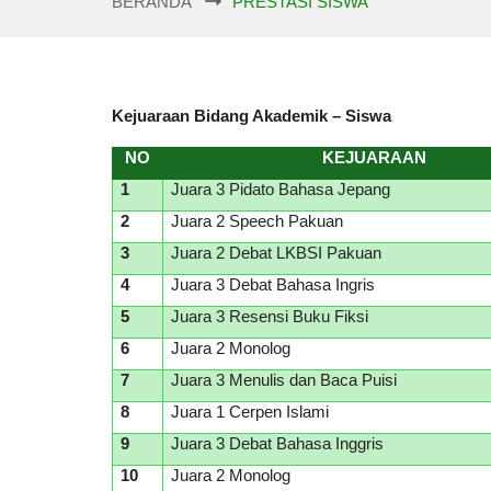
BERANDA
PRESTASI SISWA
Kejuaraan
Bidang Akademik – Siswa
NO
KEJUARAAN
1
Juara 3 Pidato Bahasa Jepang
2
Juara 2 Speech Pakuan
3
Juara 2 Debat LKBSI Pakuan
4
Juara 3 Debat Bahasa Ingris
5
Juara 3 Resensi Buku Fiksi
6
Juara 2 Monolog
7
Juara 3 Menulis dan Baca Puisi
8
Juara 1 Cerpen Islami
9
Juara 3 Debat Bahasa Inggris
10
Juara 2 Monolog