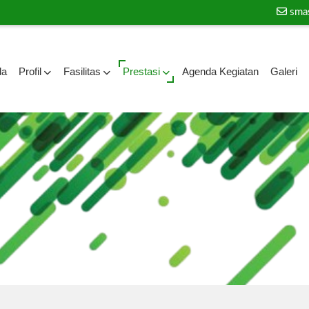
sma
da
Profil
Fasilitas
Prestasi
Agenda Kegiatan
Galeri