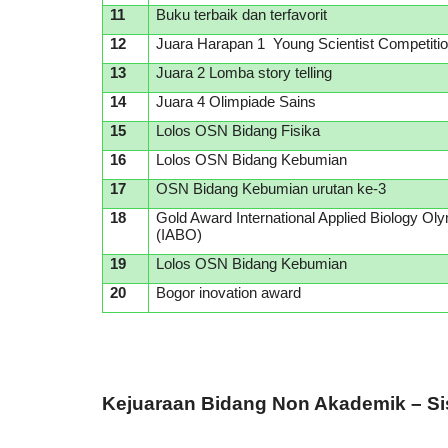
11
Buku terbaik dan terfavorit
12
Juara Harapan 1 Young Scientist Competiti
13
Juara 2 Lomba story telling
14
Juara 4 Olimpiade Sains
15
Lolos OSN Bidang Fisika
16
Lolos OSN Bidang Kebumian
17
OSN Bidang Kebumian urutan ke-3
18
Gold Award International Applied Biology Ol
(IABO)
19
Lolos OSN Bidang Kebumian
20
Bogor inovation award
Kejuaraan Bidang Non Akademik – S