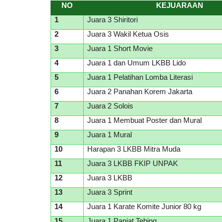
NO
KEJUARAAN
1
Juara 3 Shiritori
2
Juara 3 Wakil Ketua Osis
3
Juara 1 Short Movie
4
Juara 1 dan Umum LKBB Lido
5
Juara 1 Pelatihan Lomba Literasi
6
Juara 2 Panahan Korem Jakarta
7
Juara 2 Solois
8
Juara 1 Membuat Poster dan Mural
9
Juara 1 Mural
10
Harapan 3 LKBB Mitra Muda
11
Juara 3 LKBB FKIP UNPAK
12
Juara 3 LKBB
13
Juara 3 Sprint
14
Juara 1 Karate Komite Junior 80 kg
15
Juara 1 Panjat Tebing