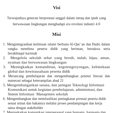
Visi
Terwujudnya generasi berprestasi unggul dalam imtaq dan iptek yang
berwawasan lingkungan menghadapi era revolusi industri 4.0
Misi
1. M
engintegrasikan keilmuan islami berbasis Al-Qur’an dan Hadis dalam
rangka
membina peserta didik yang beriman, bertakwa serta
berakhlaqul karimah
M
engelola sekolah sehat yang bersih, indah, hijau, aman,
2.
nyaman dan berwawasan lingkungan
3.
M
eningkatkan kemandirian, kegotongroyongan, kebinekaan
global dan kewirausahaan peserta didik
4.
Merancang pembelajaran dan mengembangkan potensi literasi dan
numerasi sebagai keterampilan abad 21
5.
Mengembangankan sarana, dan jaringan Teknologi Informasi
Komunikasi untuk kegiatan pembelajaran, administrasi
, dan
Sistem Informasi
Manajemen s
ekolah
6.
M
engembangkan dan memfasilitasi peningkatan prestasi peserta didik
sesuai minat dan bakatnya melalui proses pendampingan dan kerja
sama dengan
stakeholder
7. Meningkatkan komunikasi interpersonal yang humanis, harmonis dan