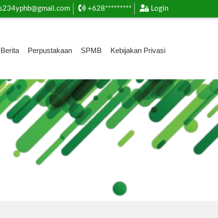
s234yphb@gmail.com
+628*********
Login
Berita
Perpustakaan
SPMB
Kebijakan Privasi