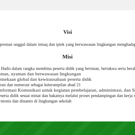
Visi
prestasi unggul dalam imtaq dan iptek yang berwawasan lingkungan menghadapi 
Misi
n Hadis dalam rangka
membina peserta didik yang beriman, bertakwa serta bera
u, aman, nyaman dan berwawasan lingkungan
inekaan global dan kewirausahaan peserta didik
asi dan numerasi sebagai keterampilan abad 21
formasi Komunikasi untuk kegiatan pembelajaran, administrasi
, dan 
eserta didik sesuai minat dan bakatnya melalui proses pendampingan dan kerj
rmonis dan dinamis di lingkungan sekolah