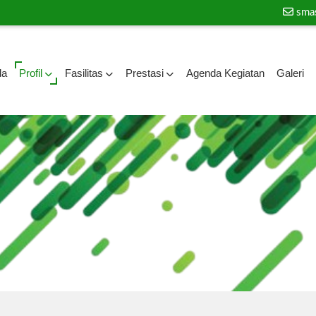
sma
da
Profil
Fasilitas
Prestasi
Agenda Kegiatan
Galeri