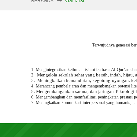
BERANDA
VISI MISI
Terwujudnya generasi ber
1. M
engintegrasikan keilmuan islami berbasis Al-Qur’an da
M
engelola sekolah sehat yang bersih, indah, hija
2.
3.
M
eningkatkan kemandirian, kegotongroyongan, keb
4.
Merancang pembelajaran dan mengembangkan potensi liter
5.
Mengembangankan sarana, dan jaringan Teknologi In
6.
M
engembangkan dan memfasilitasi peningkatan prestasi p
7. Meningkatkan komunikasi interpersonal yang humanis, ha