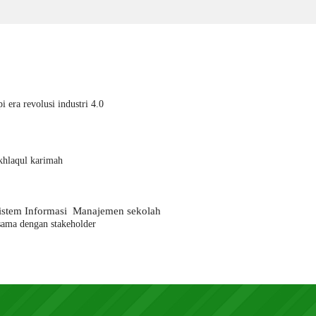
era revolusi industri 4.0
khlaqul karimah
Sistem Informasi
Manajemen s
ekolah
a sama dengan
stakeholder