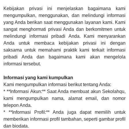
Kebijakan privasi ini menjelaskan bagaimana kami
mengumpulkan, menggunakan, dan melindungi informasi
yang Anda berikan saat menggunakan layanan kami. Kami
sangat menghormati privasi Anda dan berkomitmen untuk
melindungi informasi pribadi Anda. Kami menyarankan
Anda untuk membaca kebijakan privasi ini dengan
saksama untuk memahami praktik kami terkait informasi
pribadi Anda dan bagaimana kami akan mengelola
informasi tersebut.
Informasi yang kami kumpulkan
Kami mengumpulkan informasi berikut tentang Anda:
* **Informasi Akun:** Saat Anda membuat akun Sekolahqu,
kami mengumpulkan nama, alamat email, dan nomor
telepon Anda.
* **Informasi Profil:** Anda juga dapat memilih untuk
memberikan informasi profil tambahan, seperti gambar profil
dan biodata.