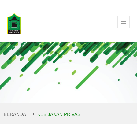
BERANDA
KEBIJAKAN PRIVASI