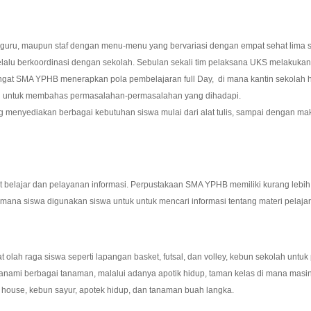
uru, maupun staf dengan menu-menu yang bervariasi dengan empat sehat lima s
p selalu berkoordinasi dengan sekolah. Sebulan sekali tim pelaksana UKS melakuk
ngat SMA YPHB menerapkan pola pembelajaran full Day, di mana kantin sekolah ha
uan untuk membahas permasalahan-permasalahan yang dihadapi.
ng menyediakan berbagai kebutuhan siswa mulai dari alat tulis, sampai dengan 
belajar dan pelayanan informasi. Perpustakaan SMA YPHB memiliki kurang lebih 1
di mana siswa digunakan siswa untuk untuk mencari informasi tentang materi pelaja
lah raga siswa seperti lapangan basket, futsal, dan volley, kebun sekolah untuk
anami berbagai tanaman, malalui adanya apotik hidup, taman kelas di mana mas
house, kebun sayur, apotek hidup, dan tanaman buah langka.