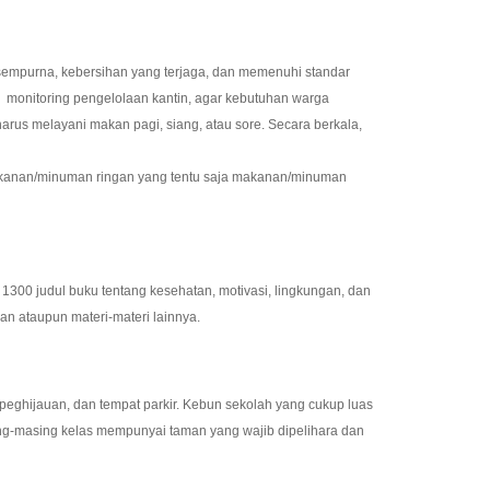
empurna, kebersihan yang terjaga, dan memenuhi standar
an monitoring pengelolaan kantin, agar kebutuhan warga
rus melayani makan pagi, siang, atau sore. Secara berkala,
makanan/minuman ringan yang tentu saja makanan/minuman
300 judul buku tentang kesehatan, motivasi, lingkungan, dan
ran ataupun materi-materi lainnya.
 peghijauan, dan tempat parkir. Kebun sekolah yang cukup luas
ing-masing kelas mempunyai taman yang wajib dipelihara dan