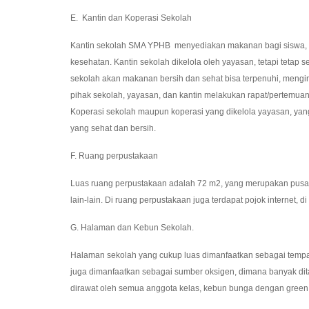
E. Kantin dan Koperasi Sekolah
Kantin sekolah SMA YPHB menyediakan makanan bagi siswa, g
kesehatan. Kantin sekolah dikelola oleh yayasan, tetapi teta
sekolah akan makanan bersih dan sehat bisa terpenuhi, mengi
pihak sekolah, yayasan, dan kantin melakukan rapat/pertem
Koperasi sekolah maupun koperasi yang dikelola yayasan, ya
yang sehat dan bersih.
F. Ruang perpustakaan
Luas ruang perpustakaan adalah 72 m2, yang merupakan pusat 
lain-lain. Di ruang perpustakaan juga terdapat pojok internet, 
G. Halaman dan Kebun Sekolah.
Halaman sekolah yang cukup luas dimanfaatkan sebagai tempat o
juga dimanfaatkan sebagai sumber oksigen, dimana banyak dit
dirawat oleh semua anggota kelas, kebun bunga dengan green 