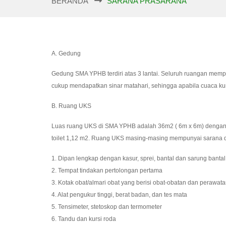
BERANDA
SARANA PRASARANA
A. Gedung
Gedung SMA YPHB terdiri atas 3 lantai. Seluruh ruangan memp
cukup mendapatkan sinar matahari, sehingga apabila cuaca kur
B. Ruang UKS
Luas ruang UKS di SMA YPHB adalah 36m2 ( 6m x 6m) dengan p
toilet 1,12 m2. Ruang UKS masing-masing mempunyai sarana d
1. Dipan lengkap dengan kasur, sprei, bantal dan sarung bantal
2. Tempat tindakan pertolongan pertama
3. Kotak obat/almari obat yang berisi obat-obatan dan perawata
4. Alat pengukur tinggi, berat badan, dan tes mata
5. Tensimeter, stetoskop dan termometer
6. Tandu dan kursi roda