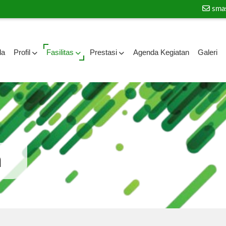
sma
da
Profil
Fasilitas
Prestasi
Agenda Kegiatan
Galeri
a