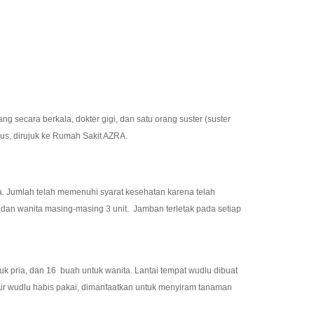
cara berkala, dokter gigi, dan satu orang suster (suster
ius, dirujuk ke Rumah Sakit AZRA.
ta. Jumlah telah memenuhi syarat kesehatan karena telah
 dan wanita masing-masing 3 unit. Jamban terletak pada setiap
 pria, dan 16 buah untuk wanita. Lantai tempat wudlu dibuat
Air wudlu habis pakai, dimanfaatkan untuk menyiram tanaman