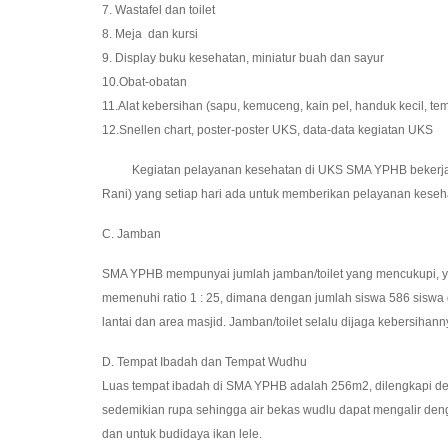
7. Wastafel dan toilet
8. Meja dan kursi
9. Display buku kesehatan, miniatur buah dan sayur
10.Obat-obatan
11.Alat kebersihan (sapu, kemuceng, kain pel, handuk kecil, te
12.Snellen chart, poster-poster UKS, data-data kegiatan UKS
Kegiatan pelayanan kesehatan di UKS SMA YPHB bekerja sama
Rani) yang setiap hari ada untuk memberikan pelayanan kesehat
C. Jamban
SMA YPHB mempunyai jumlah jamban/toilet yang mencukupi, yaitu
memenuhi ratio 1 : 25, dimana dengan jumlah siswa 586 siswa 
lantai dan area masjid. Jamban/toilet selalu dijaga kebersihan
D. Tempat Ibadah dan Tempat Wudhu
Luas tempat ibadah di SMA YPHB adalah 256m2, dilengkapi den
sedemikian rupa sehingga air bekas wudlu dapat mengalir den
dan untuk budidaya ikan lele.