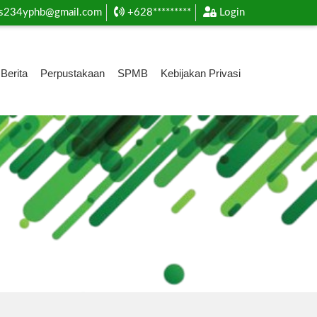
s234yphb@gmail.com
+628*********
Login
Berita
Perpustakaan
SPMB
Kebijakan Privasi