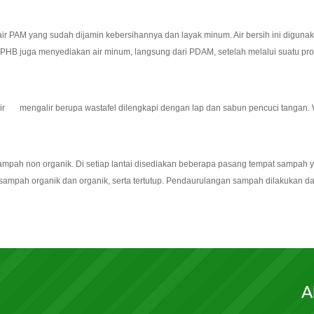
air PAM yang sudah dijamin kebersihannya dan layak minum. Air bersih ini digun
YPHB juga menyediakan air minum, langsung dari PDAM, setelah melalui suatu pros
 air mengalir berupa wastafel dilengkapi dengan lap dan sabun pencuci tangan. W
ampah non organik. Di setiap lantai disediakan beberapa pasang tempat sampah 
sampah organik dan organik, serta tertutup. Pendaurulangan sampah dilakukan d
A