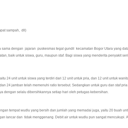
mpat sampah, dll)
 dengan jajaran puskesmas tegal gundil kecamatan Bogor Utara yang datang se
an, baik untuk siswa, guru, maupun staf. Bagi siswa yang menderita penyakit ser
 24 unit untuk siswa yang terdiri dari 12 unit untuk pria, dan 12 unit untuk wani
dan 24 jamban telah memenuhi ratio tersebut. Sedangkan untuk guru dan staf pria
nya dengan selalu dibersihkannya setiap hari oleh petugas kebersihan.
gan tempat wudlu yang bersih dan jumlah yang memadai juga, yaitu 20 buah untuk
gan lancar dan tidak menggenang. Debit air untuk wudlu pun sangat mencukupi. 