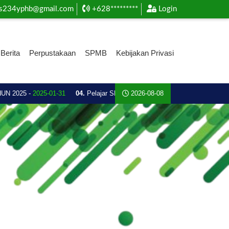
s234yphb@gmail.com
+628*********
Login
Berita
Perpustakaan
SPMB
Kebijakan Privasi
 2025 -
2025-01-31
04.
Pelajar SMA Plus YPHB Ini Boyong Piala Emas, Atl
2026-08-08