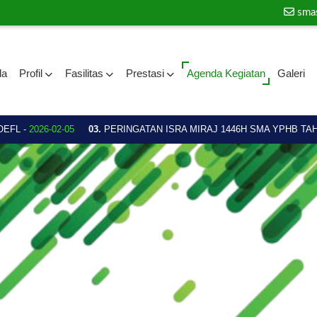
sma
da
Profil
Fasilitas
Prestasi
Agenda Kegiatan
Galeri
EFL -
2026-02-05
03.
PERINGATAN ISRA MIRAJ 1446H SMA YPHB TAHUN