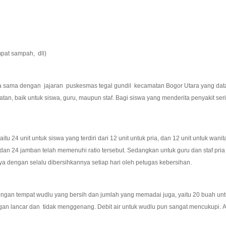
mpat sampah, dll)
 dengan jajaran puskesmas tegal gundil kecamatan Bogor Utara yang datang se
an, baik untuk siswa, guru, maupun staf. Bagi siswa yang menderita penyakit ser
 24 unit untuk siswa yang terdiri dari 12 unit untuk pria, dan 12 unit untuk wani
dan 24 jamban telah memenuhi ratio tersebut. Sedangkan untuk guru dan staf pria
nya dengan selalu dibersihkannya setiap hari oleh petugas kebersihan.
gan tempat wudlu yang bersih dan jumlah yang memadai juga, yaitu 20 buah untuk
gan lancar dan tidak menggenang. Debit air untuk wudlu pun sangat mencukupi. 