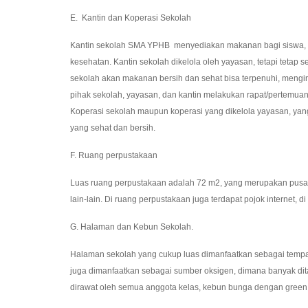
E. Kantin dan Koperasi Sekolah
Kantin sekolah SMA YPHB menyediakan makanan bagi siswa, g
kesehatan. Kantin sekolah dikelola oleh yayasan, tetapi teta
sekolah akan makanan bersih dan sehat bisa terpenuhi, mengi
pihak sekolah, yayasan, dan kantin melakukan rapat/pertem
Koperasi sekolah maupun koperasi yang dikelola yayasan, ya
yang sehat dan bersih.
F. Ruang perpustakaan
Luas ruang perpustakaan adalah 72 m2, yang merupakan pusat 
lain-lain. Di ruang perpustakaan juga terdapat pojok internet, 
G. Halaman dan Kebun Sekolah.
Halaman sekolah yang cukup luas dimanfaatkan sebagai tempat o
juga dimanfaatkan sebagai sumber oksigen, dimana banyak dit
dirawat oleh semua anggota kelas, kebun bunga dengan green 