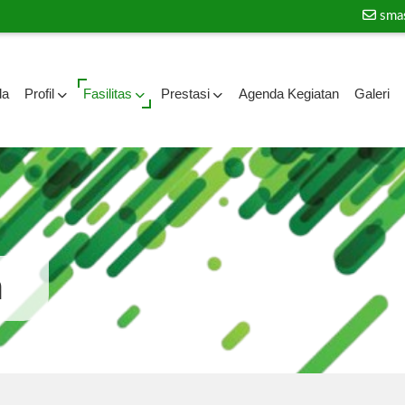
sma
da
Profil
Fasilitas
Prestasi
Agenda Kegiatan
Galeri
a