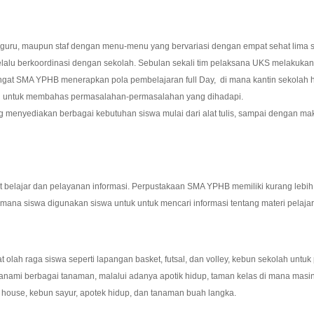
uru, maupun staf dengan menu-menu yang bervariasi dengan empat sehat lima s
p selalu berkoordinasi dengan sekolah. Sebulan sekali tim pelaksana UKS melakuk
ngat SMA YPHB menerapkan pola pembelajaran full Day, di mana kantin sekolah ha
uan untuk membahas permasalahan-permasalahan yang dihadapi.
ng menyediakan berbagai kebutuhan siswa mulai dari alat tulis, sampai dengan 
belajar dan pelayanan informasi. Perpustakaan SMA YPHB memiliki kurang lebih 1
di mana siswa digunakan siswa untuk untuk mencari informasi tentang materi pelaja
lah raga siswa seperti lapangan basket, futsal, dan volley, kebun sekolah untuk
anami berbagai tanaman, malalui adanya apotik hidup, taman kelas di mana mas
house, kebun sayur, apotek hidup, dan tanaman buah langka.