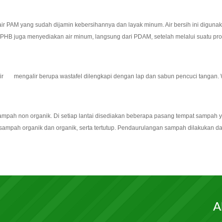
air PAM yang sudah dijamin kebersihannya dan layak minum. Air bersih ini digun
YPHB juga menyediakan air minum, langsung dari PDAM, setelah melalui suatu pros
 air mengalir berupa wastafel dilengkapi dengan lap dan sabun pencuci tangan. W
ampah non organik. Di setiap lantai disediakan beberapa pasang tempat sampah 
sampah organik dan organik, serta tertutup. Pendaurulangan sampah dilakukan d
A