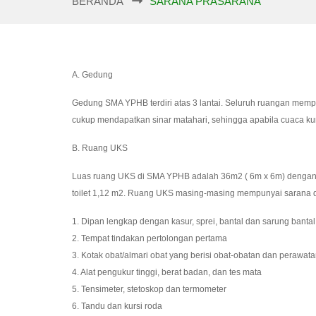
BERANDA
SARANA PRASARANA
A. Gedung
Gedung SMA YPHB terdiri atas 3 lantai. Seluruh ruangan memp
cukup mendapatkan sinar matahari, sehingga apabila cuaca kur
B. Ruang UKS
Luas ruang UKS di SMA YPHB adalah 36m2 ( 6m x 6m) dengan p
toilet 1,12 m2. Ruang UKS masing-masing mempunyai sarana d
1. Dipan lengkap dengan kasur, sprei, bantal dan sarung bantal
2. Tempat tindakan pertolongan pertama
3. Kotak obat/almari obat yang berisi obat-obatan dan perawata
4. Alat pengukur tinggi, berat badan, dan tes mata
5. Tensimeter, stetoskop dan termometer
6. Tandu dan kursi roda