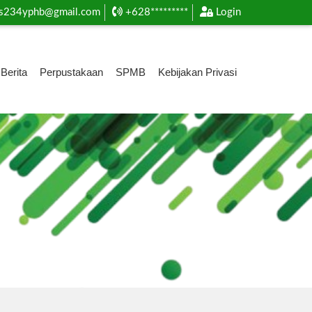
s234yphb@gmail.com
+628*********
Login
Berita
Perpustakaan
SPMB
Kebijakan Privasi