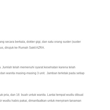
cara berkala, dokter gigi, dan satu orang suster (suster
ius, dirujuk ke Rumah Sakit AZRA.
ta. Jumlah telah memenuhi syarat kesehatan karena telah
 dan wanita masing-masing 3 unit. Jamban terletak pada setiap
 pria, dan 16 buah untuk wanita. Lantai tempat wudlu dibuat
Air wudlu habis pakai, dimanfaatkan untuk menyiram tanaman