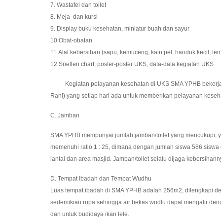
7. Wastafel dan toilet
8. Meja dan kursi
9. Display buku kesehatan, miniatur buah dan sayur
10.Obat-obatan
11.Alat kebersihan (sapu, kemuceng, kain pel, handuk kecil, te
12.Snellen chart, poster-poster UKS, data-data kegiatan UKS
Kegiatan pelayanan kesehatan di UKS SMA YPHB bekerja sama
Rani) yang setiap hari ada untuk memberikan pelayanan kesehat
C. Jamban
SMA YPHB mempunyai jumlah jamban/toilet yang mencukupi, yaitu
memenuhi ratio 1 : 25, dimana dengan jumlah siswa 586 siswa 
lantai dan area masjid. Jamban/toilet selalu dijaga kebersihan
D. Tempat Ibadah dan Tempat Wudhu
Luas tempat ibadah di SMA YPHB adalah 256m2, dilengkapi den
sedemikian rupa sehingga air bekas wudlu dapat mengalir den
dan untuk budidaya ikan lele.