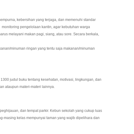
empurna, kebersihan yang terjaga, dan memenuhi standar
an monitoring pengelolaan kantin, agar kebutuhan warga
rus melayani makan pagi, siang, atau sore. Secara berkala,
makanan/minuman ringan yang tentu saja makanan/minuman
300 judul buku tentang kesehatan, motivasi, lingkungan, dan
ran ataupun materi-materi lainnya.
 peghijauan, dan tempat parkir. Kebun sekolah yang cukup luas
ing-masing kelas mempunyai taman yang wajib dipelihara dan