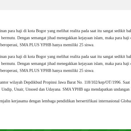
inan para haji di kota Bogor yang melihat realita pada saat itu sangat sediki
 dan bermutu. Dengan semangat jihad menegakkan kejayaan islam, maka para
a beroperasi, SMA PLUS YPHB hanya memiliki 25 siswa.
inan para haji di kota Bogor yang melihat realita pada saat itu sangat sediki
 dan bermutu. Dengan semangat jihad menegakkan kejayaan islam, maka para
a beroperasi, SMA PLUS YPHB hanya memiliki 25 siswa.
Kantor wilayah Depdikbud Propinsi Jawa Barat No. 118/102/kep/OT/1996. Saat 
GM, Undip, Unair, Unsoed dan Udayana. SMA YPHB uga mendapatkan undangan P
njalin kerjasama dengan lembaga pendidikan bersertifikasi internasional Glo