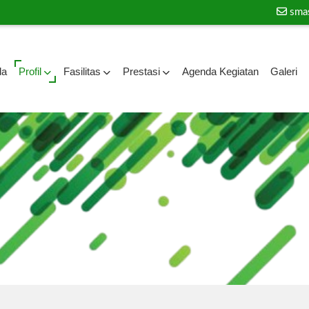
sma
da
Profil
Fasilitas
Prestasi
Agenda Kegiatan
Galeri