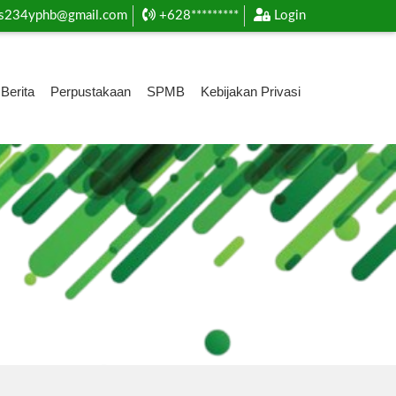
s234yphb@gmail.com
+628*********
Login
Berita
Perpustakaan
SPMB
Kebijakan Privasi