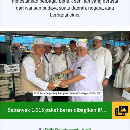
melestarikan berbagai bentuk seni tari yang berasal
dari warisan budaya suatu daerah, negara, atau
berbagai etnis.
Sebanyak 1.015 paket beras dibagikan IPHI Kota Bogor
By
Rully Ramdansyah, A.Md