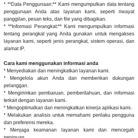
* **Data Penggunaan:** Kami mengumpulkan data tentang
penggunaan Anda atas layanan kami, seperti riwayat
panggilan, pesan teks, dan file yang dibagikan.
* **Informasi Perangkat:** Kami mengumpulkan informasi
tentang perangkat yang Anda gunakan untuk mengakses
layanan kami, seperti jenis perangkat, sistem operasi, dan
alamat IP.
Cara k
ami menggunakan informasi anda
* Menyediakan dan meningkatkan layanan kami.
* Mengelola akun Anda dan memberikan dukungan
pelanggan.
* Mengirimkan pembaruan, pemberitahuan, dan informasi
terkait dengan layanan kami.
* Mengoptimalkan dan meningkatkan kinerja aplikasi kami.
* Melakukan analisis untuk memahami perilaku pengguna
dan preferensi mereka.
* Menjaga keamanan layanan kami dan mencegah
penipuan.