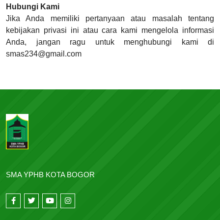
Hubungi Kami
Jika Anda memiliki pertanyaan atau masalah tentang
kebijakan privasi ini atau cara kami mengelola informasi
Anda, jangan ragu untuk menghubungi kami di
smas234@gmail.com
SMA YPHB KOTA BOGOR