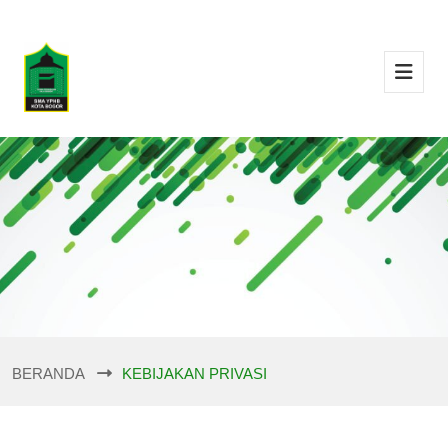
BERANDA
KEBIJAKAN PRIVASI