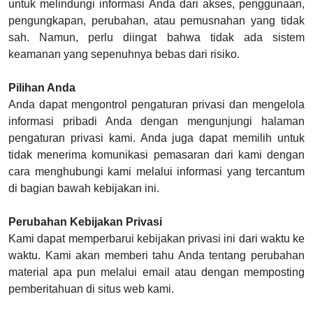
untuk melindungi informasi Anda dari akses, penggunaan,
pengungkapan, perubahan, atau pemusnahan yang tidak
sah. Namun, perlu diingat bahwa tidak ada sistem
keamanan yang sepenuhnya bebas dari risiko.
Pilihan Anda
Anda dapat mengontrol pengaturan privasi dan mengelola
informasi pribadi Anda dengan mengunjungi halaman
pengaturan privasi kami. Anda juga dapat memilih untuk
tidak menerima komunikasi pemasaran dari kami dengan
cara menghubungi kami melalui informasi yang tercantum
di bagian bawah kebijakan ini.
Perubahan Kebijakan Privasi
Kami dapat memperbarui kebijakan privasi ini dari waktu ke
waktu. Kami akan memberi tahu Anda tentang perubahan
material apa pun melalui email atau dengan memposting
pemberitahuan di situs web kami.