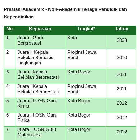
Prestasi Akademik - Non-Akademik Tenaga Pendidik dan
Kependidikan
No
Kejuaraan
Tingkat*
Tahun
1
Juara I Guru
Kota
2008
Berprestasi
2
Juara II Kepala
Propinsi Jawa
Sekolah Berbasis
Barat
2010
Lingkungan
3
Juara I Kepala
Kota Bogor
2011
Sekolah Berprestasi
4
Juara I Kepala
Propinsi Jawa
2011
Sekolah Berprestasi
Barat
5
Juara III OSN Guru
Kota Bogor
2012
Kimia
6
Juara III OSN Guru
Kota Bogor
2012
Fisika
7
Juara II OSN Guru
Kota Bogor
2012
Matematika