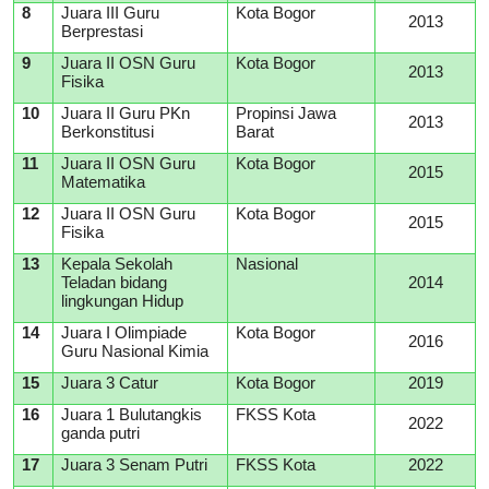
8
Juara III Guru
Kota Bogor
2013
Berprestasi
9
Juara II OSN Guru
Kota Bogor
2013
Fisika
10
Juara II Guru PKn
Propinsi Jawa
2013
Berkonstitusi
Barat
11
Juara II OSN Guru
Kota Bogor
2015
Matematika
12
Juara II OSN Guru
Kota Bogor
2015
Fisika
13
Kepala Sekolah
Nasional
Teladan bidang
2014
lingkungan Hidup
14
Juara I Olimpiade
Kota Bogor
2016
Guru Nasional Kimia
15
Juara 3 Catur
Kota Bogor
2019
16
Juara 1 Bulutangkis
FKSS Kota
2022
ganda putri
17
Juara 3 Senam Putri
FKSS Kota
2022