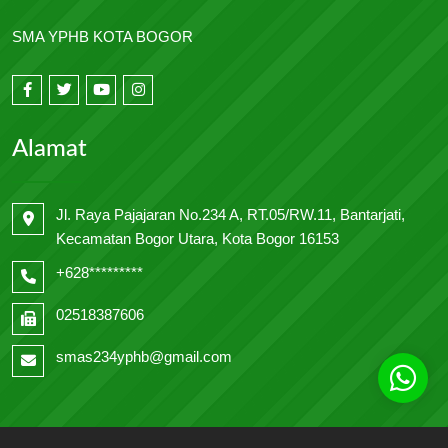
SMA YPHB KOTA BOGOR
Alamat
Jl. Raya Pajajaran No.234 A, RT.05/RW.11, Bantarjati,
Kecamatan Bogor Utara, Kota Bogor 16153
+628*********
02518387606
smas234yphb@gmail.com