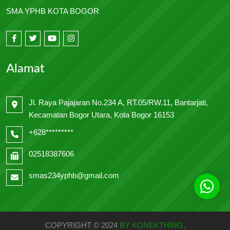
SMA YPHB KOTA BOGOR
Alamat
Jl. Raya Pajajaran No.234 A, RT.05/RW.11, Bantarjati,
Kecamatan Bogor Utara, Kota Bogor 16153
+628*********
02518387606
smas234yphb@gmail.com
COPYRIGHT © 2024
BY KONEKTHING
.