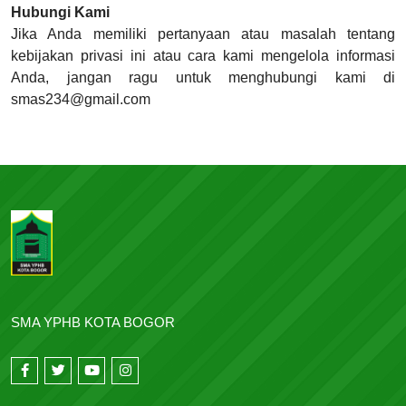
Hubungi Kami
Jika Anda memiliki pertanyaan atau masalah tentang
kebijakan privasi ini atau cara kami mengelola informasi
Anda, jangan ragu untuk menghubungi kami di
smas234@gmail.com
SMA YPHB KOTA BOGOR