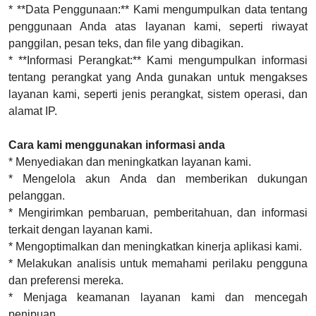
* **Data Penggunaan:** Kami mengumpulkan data tentang
penggunaan Anda atas layanan kami, seperti riwayat
panggilan, pesan teks, dan file yang dibagikan.
* **Informasi Perangkat:** Kami mengumpulkan informasi
tentang perangkat yang Anda gunakan untuk mengakses
layanan kami, seperti jenis perangkat, sistem operasi, dan
alamat IP.
Cara k
ami menggunakan informasi anda
* Menyediakan dan meningkatkan layanan kami.
* Mengelola akun Anda dan memberikan dukungan
pelanggan.
* Mengirimkan pembaruan, pemberitahuan, dan informasi
terkait dengan layanan kami.
* Mengoptimalkan dan meningkatkan kinerja aplikasi kami.
* Melakukan analisis untuk memahami perilaku pengguna
dan preferensi mereka.
* Menjaga keamanan layanan kami dan mencegah
penipuan.