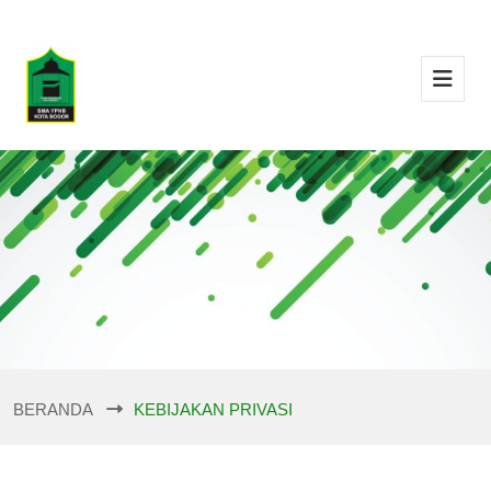
BERANDA
KEBIJAKAN PRIVASI