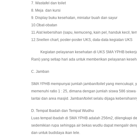
7. Wastafel dan toilet
8. Meja dan kursi
9. Display buku kesehatan, miniatur buah dan sayur
10.Obat-obatan
11.Alat kebersihan (sapu, kemuceng, kain pel, handuk kecil, te
12.Snellen chart, poster-poster UKS, data-data kegiatan UKS
Kegiatan pelayanan kesehatan di UKS SMA YPHB bekerja sama
Rani) yang setiap hari ada untuk memberikan pelayanan kesehat
C. Jamban
SMA YPHB mempunyai jumlah jamban/toilet yang mencukupi, yaitu
memenuhi ratio 1 : 25, dimana dengan jumlah siswa 586 siswa 
lantai dan area masjid. Jamban/toilet selalu dijaga kebersihan
D. Tempat Ibadah dan Tempat Wudhu
Luas tempat ibadah di SMA YPHB adalah 256m2, dilengkapi den
sedemikian rupa sehingga air bekas wudlu dapat mengalir den
dan untuk budidaya ikan lele.