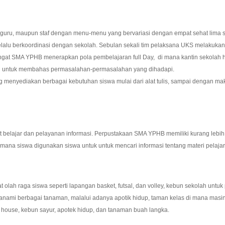
uru, maupun staf dengan menu-menu yang bervariasi dengan empat sehat lima s
p selalu berkoordinasi dengan sekolah. Sebulan sekali tim pelaksana UKS melakuk
ngat SMA YPHB menerapkan pola pembelajaran full Day, di mana kantin sekolah ha
uan untuk membahas permasalahan-permasalahan yang dihadapi.
ng menyediakan berbagai kebutuhan siswa mulai dari alat tulis, sampai dengan 
belajar dan pelayanan informasi. Perpustakaan SMA YPHB memiliki kurang lebih 1
di mana siswa digunakan siswa untuk untuk mencari informasi tentang materi pelaja
lah raga siswa seperti lapangan basket, futsal, dan volley, kebun sekolah untuk
anami berbagai tanaman, malalui adanya apotik hidup, taman kelas di mana mas
house, kebun sayur, apotek hidup, dan tanaman buah langka.