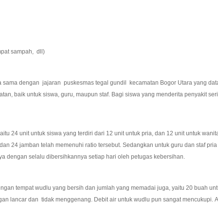
mpat sampah, dll)
 dengan jajaran puskesmas tegal gundil kecamatan Bogor Utara yang datang se
an, baik untuk siswa, guru, maupun staf. Bagi siswa yang menderita penyakit ser
 24 unit untuk siswa yang terdiri dari 12 unit untuk pria, dan 12 unit untuk wani
dan 24 jamban telah memenuhi ratio tersebut. Sedangkan untuk guru dan staf pria
nya dengan selalu dibersihkannya setiap hari oleh petugas kebersihan.
gan tempat wudlu yang bersih dan jumlah yang memadai juga, yaitu 20 buah untuk
gan lancar dan tidak menggenang. Debit air untuk wudlu pun sangat mencukupi. 