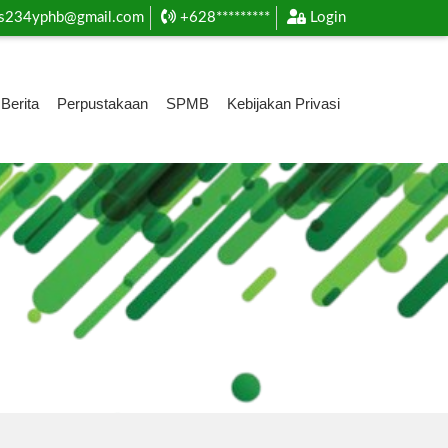
s234yphb@gmail.com
+628*********
Login
Berita
Perpustakaan
SPMB
Kebijakan Privasi