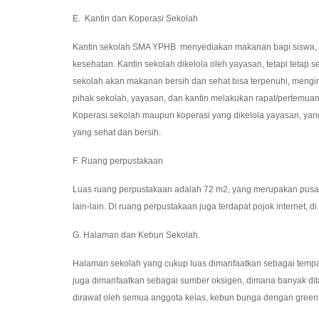
E. Kantin dan Koperasi Sekolah
Kantin sekolah SMA YPHB menyediakan makanan bagi siswa, g
kesehatan. Kantin sekolah dikelola oleh yayasan, tetapi teta
sekolah akan makanan bersih dan sehat bisa terpenuhi, mengi
pihak sekolah, yayasan, dan kantin melakukan rapat/pertem
Koperasi sekolah maupun koperasi yang dikelola yayasan, ya
yang sehat dan bersih.
F. Ruang perpustakaan
Luas ruang perpustakaan adalah 72 m2, yang merupakan pusat 
lain-lain. Di ruang perpustakaan juga terdapat pojok internet, 
G. Halaman dan Kebun Sekolah.
Halaman sekolah yang cukup luas dimanfaatkan sebagai tempat o
juga dimanfaatkan sebagai sumber oksigen, dimana banyak dit
dirawat oleh semua anggota kelas, kebun bunga dengan green 