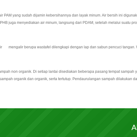
air PAM yang sudah dijamin kebersihannya dan layak minum. Air bersih ini digun
YPHB juga menyediakan air minum, langsung dari PDAM, setelah melalui suatu pros
 air mengalir berupa wastafel dilengkapi dengan lap dan sabun pencuci tangan. W
ampah non organik. Di setiap lantai disediakan beberapa pasang tempat sampah 
sampah organik dan organik, serta tertutup. Pendaurulangan sampah dilakukan d
A