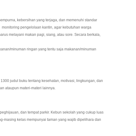
empurna, kebersihan yang terjaga, dan memenuhi standar
an monitoring pengelolaan kantin, agar kebutuhan warga
rus melayani makan pagi, siang, atau sore. Secara berkala,
makanan/minuman ringan yang tentu saja makanan/minuman
300 judul buku tentang kesehatan, motivasi, lingkungan, dan
ran ataupun materi-materi lainnya.
 peghijauan, dan tempat parkir. Kebun sekolah yang cukup luas
ing-masing kelas mempunyai taman yang wajib dipelihara dan