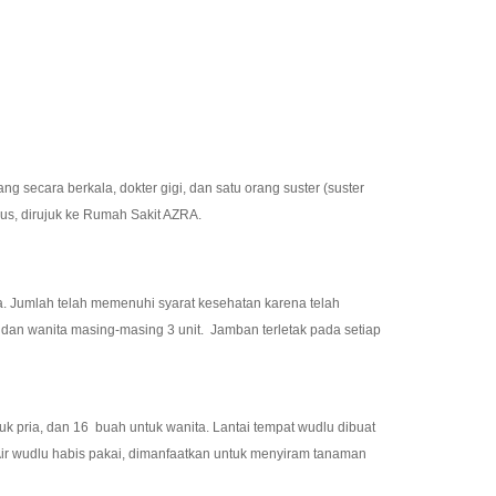
cara berkala, dokter gigi, dan satu orang suster (suster
ius, dirujuk ke Rumah Sakit AZRA.
ta. Jumlah telah memenuhi syarat kesehatan karena telah
 dan wanita masing-masing 3 unit. Jamban terletak pada setiap
 pria, dan 16 buah untuk wanita. Lantai tempat wudlu dibuat
Air wudlu habis pakai, dimanfaatkan untuk menyiram tanaman