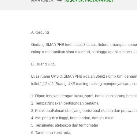
BERANDA
SARANA PRASARANA
A. Gedung
Gedung SMA YPHB terdiri atas 3 lantai. Seluruh ruangan memp
cukup mendapatkan sinar matahari, sehingga apabila cuaca kur
B. Ruang UKS
Luas ruang UKS di SMA YPHB adalah 36m2 ( 6m x 6m) dengan p
toilet 1,12 m2. Ruang UKS masing-masing mempunyai sarana d
1. Dipan lengkap dengan kasur, sprei, bantal dan sarung bantal
2. Tempat tindakan pertolongan pertama
3. Kotak obat/almari obat yang berisi obat-obatan dan perawata
4. Alat pengukur tinggi, berat badan, dan tes mata
5. Tensimeter, stetoskop dan termometer
6. Tandu dan kursi roda