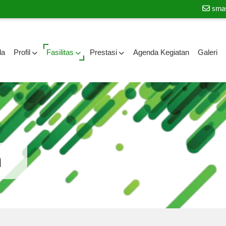
sma
da
Profil
Fasilitas
Prestasi
Agenda Kegiatan
Galeri
a