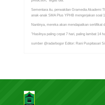
prediction," tegas dia.
Sementara itu, perwakilan Gramedia Akademi T
anak-anak SMA Plus YPHB mengerjakan soal 140
Nantinya, mereka akan mendapatkan sertifikat 
"Hasilnya paling cepat 7 hari, paling lambat 14 ha
sumber @radarbogor Editor: Rani Puspitasari S