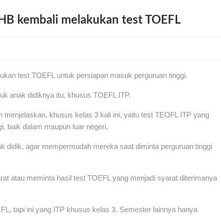
PHB kembali melakukan test TOEFL
kan test TOEFL untuk persiapan masuk perguruan tinggi.
ntuk anak didiknya itu, khusus TOEFL ITP.
njelaskan, khusus kelas 3 kali ini, yaitu test TEOFL ITP yang
, baik dalam maupun luar negeri.
nak didik, agar mempermudah mereka saat diminta perguruan tinggi
rat atau meminta hasil test TOEFL yang menjadi syarat diterimanya
FL, tapi ini yang ITP khusus kelas 3. Semester lainnya hanya