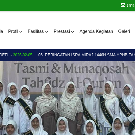
sma
da
Profil
Fasilitas
Prestasi
Agenda Kegiatan
Galeri
L -
2026-02-05
03.
PERINGATAN ISRA MIRAJ 1446H SMA YPHB TAHUN 