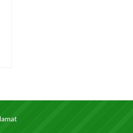
,
lamat