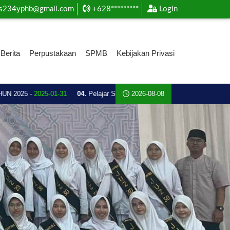
s234yphb@gmail.com
+628*********
Login
Berita
Perpustakaan
SPMB
Kebijakan Privasi
2025 -
2025-01-31
04.
Pelajar SMA Plus YPHB Ini Boyong Piala Emas, Atle
2026-08-08