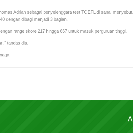
homas Adrian sebagai penyelenggara test TOEFL di sana, menyebut
 dengan dibagi menjadi 3 bagian.
dengan range skore 217 hingga 667 untuk masuk perguruan tinggi.
ri," tandas dia.
inaga
A