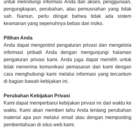
untuk melindungi informasi Anda dari akses, penggunaan,
pengungkapan, perubahan, atau pemusnahan yang tidak
sah. Namun, perlu diingat bahwa tidak ada sistem
keamanan yang sepenuhnya bebas dari risiko.
Pilihan Anda
Anda dapat mengontrol pengaturan privasi dan mengelola
informasi pribadi Anda dengan mengunjungi halaman
pengaturan privasi kami. Anda juga dapat memilih untuk
tidak menerima komunikasi pemasaran dari kami dengan
cara menghubungi kami melalui informasi yang tercantum
di bagian bawah kebijakan ini.
Perubahan Kebijakan Privasi
Kami dapat memperbarui kebijakan privasi ini dari waktu ke
waktu. Kami akan memberi tahu Anda tentang perubahan
material apa pun melalui email atau dengan memposting
pemberitahuan di situs web kami.