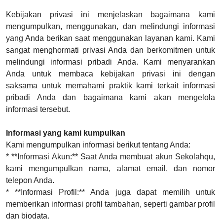
Kebijakan privasi ini menjelaskan bagaimana kami
mengumpulkan, menggunakan, dan melindungi informasi
yang Anda berikan saat menggunakan layanan kami. Kami
sangat menghormati privasi Anda dan berkomitmen untuk
melindungi informasi pribadi Anda. Kami menyarankan
Anda untuk membaca kebijakan privasi ini dengan
saksama untuk memahami praktik kami terkait informasi
pribadi Anda dan bagaimana kami akan mengelola
informasi tersebut.
Informasi yang kami kumpulkan
Kami mengumpulkan informasi berikut tentang Anda:
* **Informasi Akun:** Saat Anda membuat akun Sekolahqu,
kami mengumpulkan nama, alamat email, dan nomor
telepon Anda.
* **Informasi Profil:** Anda juga dapat memilih untuk
memberikan informasi profil tambahan, seperti gambar profil
dan biodata.