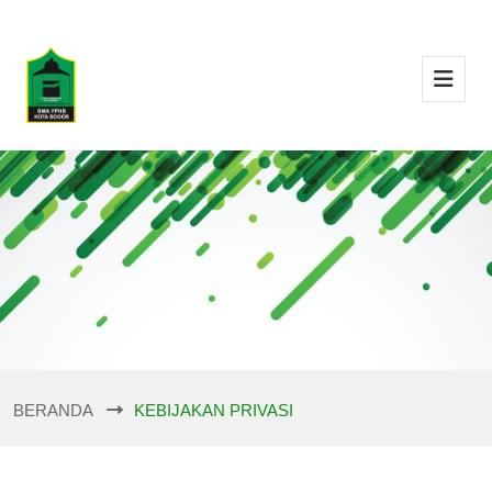
BERANDA
KEBIJAKAN PRIVASI