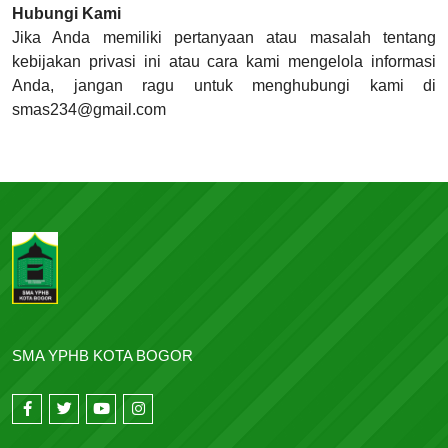
Hubungi Kami
Jika Anda memiliki pertanyaan atau masalah tentang
kebijakan privasi ini atau cara kami mengelola informasi
Anda, jangan ragu untuk menghubungi kami di
smas234@gmail.com
SMA YPHB KOTA BOGOR