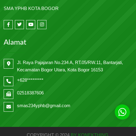
SMA YPHB KOTA BOGOR
Alamat
Jl. Raya Pajajaran No.234 A, RT.05/RW.11, Bantarjati,
Kecamatan Bogor Utara, Kota Bogor 16153
+628*********
02518387606
smas234yphb@gmail.com
COPYRIGHT © 2024
BY KONEKTHING
.