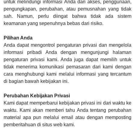
untuk melindungi informasi Anda dari akses, penggunaan,
pengungkapan, perubahan, atau pemusnahan yang tidak
sah. Namun, perlu diingat bahwa tidak ada sistem
keamanan yang sepenuhnya bebas dari risiko.
Pilihan Anda
Anda dapat mengontrol pengaturan privasi dan mengelola
informasi pribadi Anda dengan mengunjungi halaman
pengaturan privasi kami. Anda juga dapat memilih untuk
tidak menerima komunikasi pemasaran dari kami dengan
cara menghubungi kami melalui informasi yang tercantum
di bagian bawah kebijakan ini.
Perubahan Kebijakan Privasi
Kami dapat memperbarui kebijakan privasi ini dari waktu ke
waktu. Kami akan memberi tahu Anda tentang perubahan
material apa pun melalui email atau dengan memposting
pemberitahuan di situs web kami.