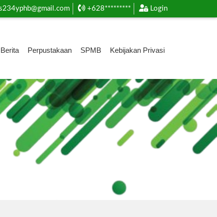
s234yphb@gmail.com
+628*********
Login
Berita
Perpustakaan
SPMB
Kebijakan Privasi