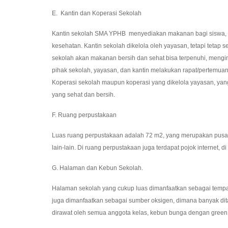
E. Kantin dan Koperasi Sekolah
Kantin sekolah SMA YPHB menyediakan makanan bagi siswa, g
kesehatan. Kantin sekolah dikelola oleh yayasan, tetapi teta
sekolah akan makanan bersih dan sehat bisa terpenuhi, mengi
pihak sekolah, yayasan, dan kantin melakukan rapat/pertem
Koperasi sekolah maupun koperasi yang dikelola yayasan, ya
yang sehat dan bersih.
F. Ruang perpustakaan
Luas ruang perpustakaan adalah 72 m2, yang merupakan pusat 
lain-lain. Di ruang perpustakaan juga terdapat pojok internet, 
G. Halaman dan Kebun Sekolah.
Halaman sekolah yang cukup luas dimanfaatkan sebagai tempat o
juga dimanfaatkan sebagai sumber oksigen, dimana banyak dit
dirawat oleh semua anggota kelas, kebun bunga dengan green 