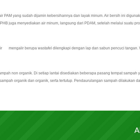
air PAM yang sudah dijamin kebersihannya dan layak minum. Air bersih ini digun
YPHB juga menyediakan air minum, langsung dari PDAM, setelah melalui suatu pros
 air mengalir berupa wastafel dilengkapi dengan lap dan sabun pencuci tangan. W
ampah non organik. Di setiap lantai disediakan beberapa pasang tempat sampah 
sampah organik dan organik, serta tertutup. Pendaurulangan sampah dilakukan d
A