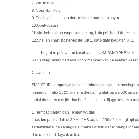
7. Wastafel dan toilet
8. Meja dan kursi
9. Display buku kesehatan, miniatur buah dan sayur
10.Obat-obatan
11.Alat kebersihan (sapu, kemuceng, kain pel, handuk kecil, te
12.Snellen chart, poster-poster UKS, data-data kegiatan UKS
Kegiatan pelayanan kesehatan di UKS SMA YPHB bekerja sama
Rani) yang setiap hari ada untuk memberikan pelayanan kesehat
C. Jamban
SMA YPHB mempunyai jumlah jamban/toilet yang mencukupi, yaitu
memenuhi ratio 1 : 25, dimana dengan jumlah siswa 586 siswa 
lantai dan area masjid. Jamban/toilet selalu dijaga kebersihan
D. Tempat Ibadah dan Tempat Wudhu
Luas tempat ibadah di SMA YPHB adalah 256m2, dilengkapi den
sedemikian rupa sehingga air bekas wudlu dapat mengalir den
dan untuk budidaya ikan lele.