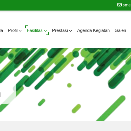
sma
da
Profil
Fasilitas
Prestasi
Agenda Kegiatan
Galeri
a