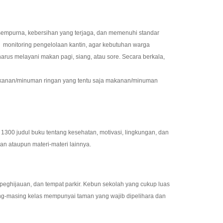
empurna, kebersihan yang terjaga, dan memenuhi standar
an monitoring pengelolaan kantin, agar kebutuhan warga
rus melayani makan pagi, siang, atau sore. Secara berkala,
makanan/minuman ringan yang tentu saja makanan/minuman
300 judul buku tentang kesehatan, motivasi, lingkungan, dan
ran ataupun materi-materi lainnya.
 peghijauan, dan tempat parkir. Kebun sekolah yang cukup luas
ing-masing kelas mempunyai taman yang wajib dipelihara dan