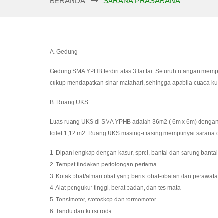
BERANDA
SARANA PRASARANA
A. Gedung
Gedung SMA YPHB terdiri atas 3 lantai. Seluruh ruangan memp
cukup mendapatkan sinar matahari, sehingga apabila cuaca kur
B. Ruang UKS
Luas ruang UKS di SMA YPHB adalah 36m2 ( 6m x 6m) dengan p
toilet 1,12 m2. Ruang UKS masing-masing mempunyai sarana d
1. Dipan lengkap dengan kasur, sprei, bantal dan sarung bantal
2. Tempat tindakan pertolongan pertama
3. Kotak obat/almari obat yang berisi obat-obatan dan perawata
4. Alat pengukur tinggi, berat badan, dan tes mata
5. Tensimeter, stetoskop dan termometer
6. Tandu dan kursi roda