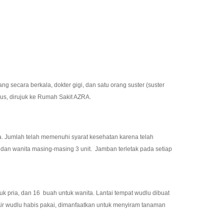
cara berkala, dokter gigi, dan satu orang suster (suster
ius, dirujuk ke Rumah Sakit AZRA.
ta. Jumlah telah memenuhi syarat kesehatan karena telah
 dan wanita masing-masing 3 unit. Jamban terletak pada setiap
 pria, dan 16 buah untuk wanita. Lantai tempat wudlu dibuat
Air wudlu habis pakai, dimanfaatkan untuk menyiram tanaman