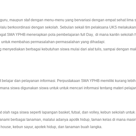
uru, maupun staf dengan menu-menu yang bervariasi dengan empat sehat lima s
p selalu berkoordinasi dengan sekolah. Sebulan sekali tim pelaksana UKS melakuk
ngat SMA YPHB menerapkan pola pembelajaran full Day, di mana kantin sekolah ha
uan untuk membahas permasalahan-permasalahan yang dihadapi.
ng menyediakan berbagai kebutuhan siswa mulai dari alat tulis, sampai dengan 
belajar dan pelayanan informasi. Perpustakaan SMA YPHB memiliki kurang lebih 1
di mana siswa digunakan siswa untuk untuk mencari informasi tentang materi pelaja
lah raga siswa seperti lapangan basket, futsal, dan volley, kebun sekolah untuk
anami berbagai tanaman, malalui adanya apotik hidup, taman kelas di mana mas
house, kebun sayur, apotek hidup, dan tanaman buah langka.