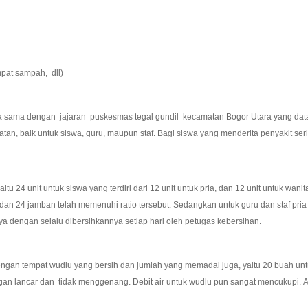
mpat sampah, dll)
 dengan jajaran puskesmas tegal gundil kecamatan Bogor Utara yang datang se
an, baik untuk siswa, guru, maupun staf. Bagi siswa yang menderita penyakit ser
 24 unit untuk siswa yang terdiri dari 12 unit untuk pria, dan 12 unit untuk wani
dan 24 jamban telah memenuhi ratio tersebut. Sedangkan untuk guru dan staf pria
nya dengan selalu dibersihkannya setiap hari oleh petugas kebersihan.
gan tempat wudlu yang bersih dan jumlah yang memadai juga, yaitu 20 buah untuk
gan lancar dan tidak menggenang. Debit air untuk wudlu pun sangat mencukupi. 