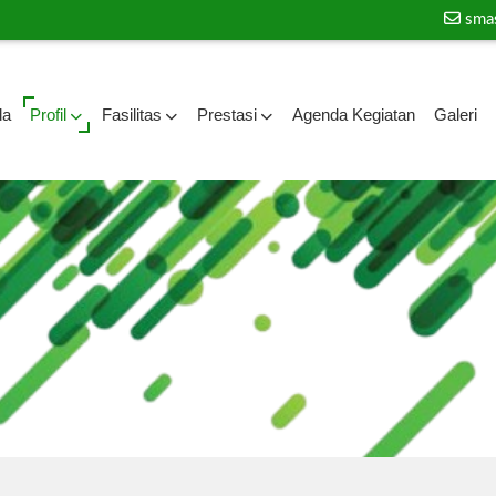
sma
da
Profil
Fasilitas
Prestasi
Agenda Kegiatan
Galeri