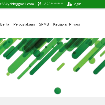
s234yphb@gmail.com
+628*********
Login
Berita
Perpustakaan
SPMB
Kebijakan Privasi