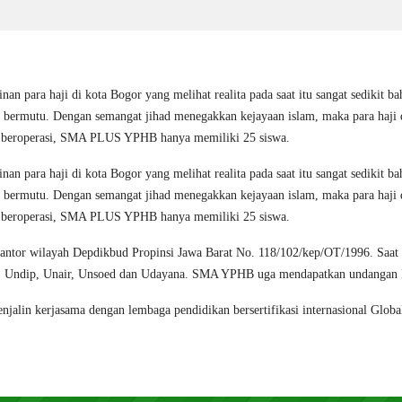
inan para haji di kota Bogor yang melihat realita pada saat itu sangat sediki
 dan bermutu. Dengan semangat jihad menegakkan kejayaan islam, maka para
a beroperasi, SMA PLUS YPHB hanya memiliki 25 siswa.
inan para haji di kota Bogor yang melihat realita pada saat itu sangat sediki
 dan bermutu. Dengan semangat jihad menegakkan kejayaan islam, maka para
a beroperasi, SMA PLUS YPHB hanya memiliki 25 siswa.
Kantor wilayah Depdikbud Propinsi Jawa Barat No. 118/102/kep/OT/1996. Saat 
GM, Undip, Unair, Unsoed dan Udayana. SMA YPHB uga mendapatkan undangan P
njalin kerjasama dengan lembaga pendidikan bersertifikasi internasional Glo