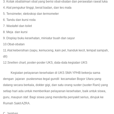
3. Kotak obat/almari obat yang berisi obat-obatan dan perawatan rawat luka
4. Alat pengukur tinggi, berat badan, dan tes mata
5. Tensimeter, stetoskop dan termometer
6. Tandu dan kursi roda
7. Wastafel dan toilet
8. Meja dan kursi
9. Display buku kesehatan, miniatur buah dan sayur
10.Obat-obatan
11.Alat kebersihan (sapu, kemuceng, kain pel, handuk kecil, tempat sampah,
dll)
12.Snellen chart, poster-poster UKS, data-data kegiatan UKS
Kegiatan pelayanan kesehatan di UKS SMA YPHB bekerja sama
dengan jajaran puskesmas tegal gundil kecamatan Bogor Utara yang
datang secara berkala, dokter gigi, dan satu orang suster (suster Rani) yang
setiap hari ada untuk memberikan pelayanan kesehatan, baik untuk siswa,
guru, maupun staf. Bagi siswa yang menderita penyakit serius, dirujuk ke
Rumah Sakit AZRA.
C. Jamban