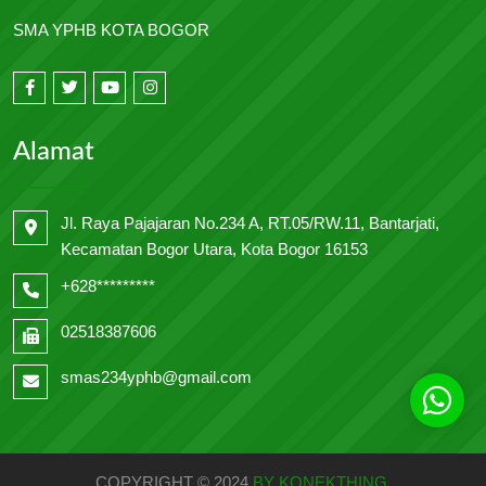
SMA YPHB KOTA BOGOR
Alamat
Jl. Raya Pajajaran No.234 A, RT.05/RW.11, Bantarjati,
Kecamatan Bogor Utara, Kota Bogor 16153
+628*********
02518387606
smas234yphb@gmail.com
COPYRIGHT © 2024
BY KONEKTHING
.