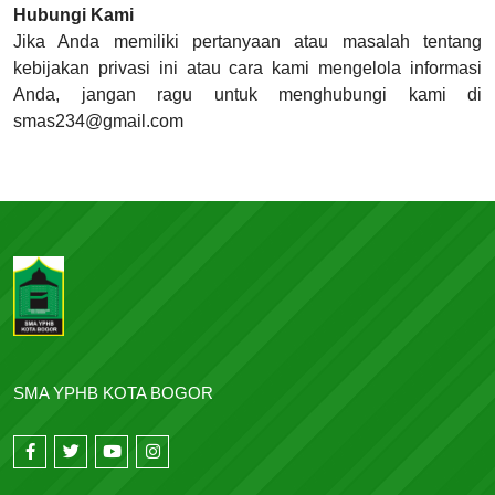
Hubungi Kami
Jika Anda memiliki pertanyaan atau masalah tentang
kebijakan privasi ini atau cara kami mengelola informasi
Anda, jangan ragu untuk menghubungi kami di
smas234@gmail.com
SMA YPHB KOTA BOGOR