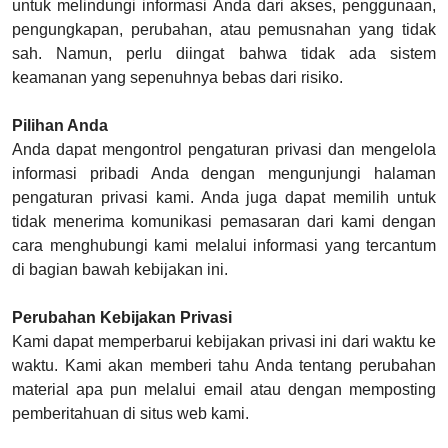
untuk melindungi informasi Anda dari akses, penggunaan,
pengungkapan, perubahan, atau pemusnahan yang tidak
sah. Namun, perlu diingat bahwa tidak ada sistem
keamanan yang sepenuhnya bebas dari risiko.
Pilihan Anda
Anda dapat mengontrol pengaturan privasi dan mengelola
informasi pribadi Anda dengan mengunjungi halaman
pengaturan privasi kami. Anda juga dapat memilih untuk
tidak menerima komunikasi pemasaran dari kami dengan
cara menghubungi kami melalui informasi yang tercantum
di bagian bawah kebijakan ini.
Perubahan Kebijakan Privasi
Kami dapat memperbarui kebijakan privasi ini dari waktu ke
waktu. Kami akan memberi tahu Anda tentang perubahan
material apa pun melalui email atau dengan memposting
pemberitahuan di situs web kami.