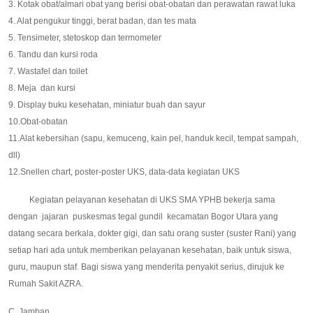
3. Kotak obat/almari obat yang berisi obat-obatan dan perawatan rawat luka
4. Alat pengukur tinggi, berat badan, dan tes mata
5. Tensimeter, stetoskop dan termometer
6. Tandu dan kursi roda
7. Wastafel dan toilet
8. Meja dan kursi
9. Display buku kesehatan, miniatur buah dan sayur
10.Obat-obatan
11.Alat kebersihan (sapu, kemuceng, kain pel, handuk kecil, tempat sampah,
dll)
12.Snellen chart, poster-poster UKS, data-data kegiatan UKS
Kegiatan pelayanan kesehatan di UKS SMA YPHB bekerja sama
dengan jajaran puskesmas tegal gundil kecamatan Bogor Utara yang
datang secara berkala, dokter gigi, dan satu orang suster (suster Rani) yang
setiap hari ada untuk memberikan pelayanan kesehatan, baik untuk siswa,
guru, maupun staf. Bagi siswa yang menderita penyakit serius, dirujuk ke
Rumah Sakit AZRA.
C. Jamban