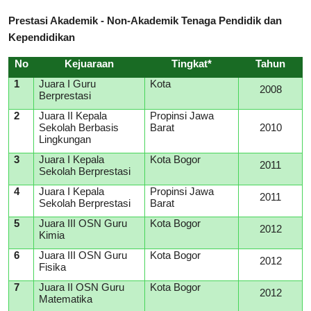
Prestasi Akademik - Non-Akademik Tenaga Pendidik dan
Kependidikan
No
Kejuaraan
Tingkat*
Tahun
1
Juara I Guru
Kota
2008
Berprestasi
2
Juara II Kepala
Propinsi Jawa
Sekolah Berbasis
Barat
2010
Lingkungan
3
Juara I Kepala
Kota Bogor
2011
Sekolah Berprestasi
4
Juara I Kepala
Propinsi Jawa
2011
Sekolah Berprestasi
Barat
5
Juara III OSN Guru
Kota Bogor
2012
Kimia
6
Juara III OSN Guru
Kota Bogor
2012
Fisika
7
Juara II OSN Guru
Kota Bogor
2012
Matematika