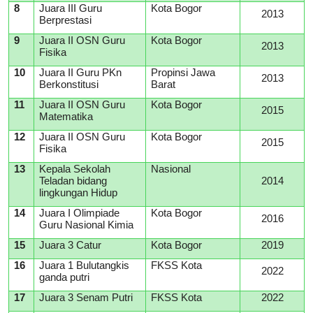
8
Juara III Guru
Kota Bogor
2013
Berprestasi
9
Juara II OSN Guru
Kota Bogor
2013
Fisika
10
Juara II Guru PKn
Propinsi Jawa
2013
Berkonstitusi
Barat
11
Juara II OSN Guru
Kota Bogor
2015
Matematika
12
Juara II OSN Guru
Kota Bogor
2015
Fisika
13
Kepala Sekolah
Nasional
Teladan bidang
2014
lingkungan Hidup
14
Juara I Olimpiade
Kota Bogor
2016
Guru Nasional Kimia
15
Juara 3 Catur
Kota Bogor
2019
16
Juara 1 Bulutangkis
FKSS Kota
2022
ganda putri
17
Juara 3 Senam Putri
FKSS Kota
2022