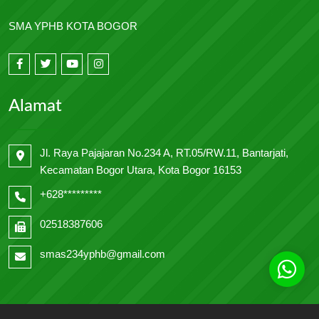
SMA YPHB KOTA BOGOR
Alamat
Jl. Raya Pajajaran No.234 A, RT.05/RW.11, Bantarjati,
Kecamatan Bogor Utara, Kota Bogor 16153
+628*********
02518387606
smas234yphb@gmail.com