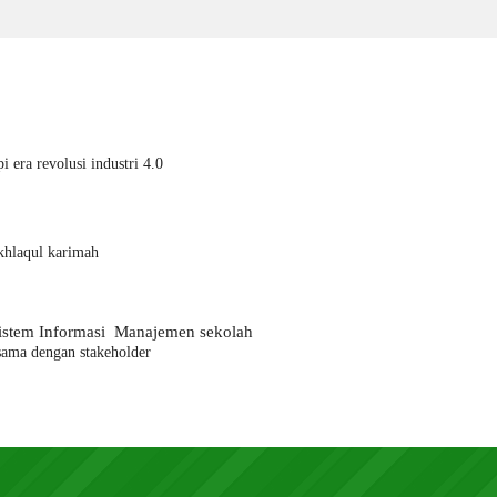
era revolusi industri 4.0
khlaqul karimah
Sistem Informasi
Manajemen s
ekolah
a sama dengan
stakeholder