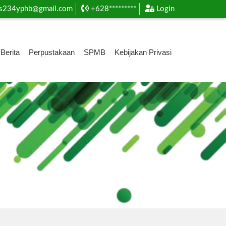
s234yphb@gmail.com
+628*********
Login
Berita
Perpustakaan
SPMB
Kebijakan Privasi