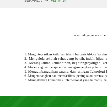
BERANDA
VISI MISI
Terwujudnya generasi ber
1. M
engintegrasikan keilmuan islami berbasis Al-Qur’an da
M
engelola sekolah sehat yang bersih, indah, hija
2.
3.
M
eningkatkan kemandirian, kegotongroyongan, keb
4.
Merancang pembelajaran dan mengembangkan potensi liter
5.
Mengembangankan sarana, dan jaringan Teknologi In
6.
M
engembangkan dan memfasilitasi peningkatan prestasi p
7. Meningkatkan komunikasi interpersonal yang humanis, ha