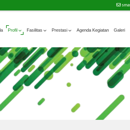
sma
da
Profil
Fasilitas
Prestasi
Agenda Kegiatan
Galeri