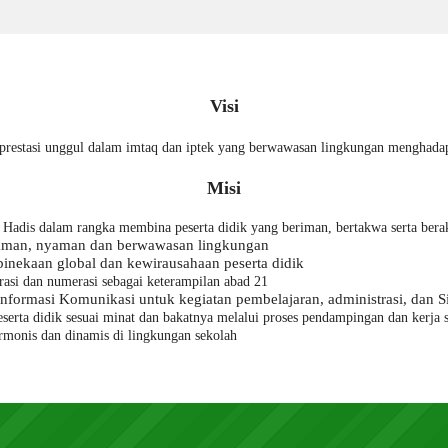
Visi
prestasi unggul dalam imtaq dan iptek yang berwawasan lingkungan menghadapi 
Misi
n Hadis dalam rangka
membina peserta didik yang beriman, bertakwa serta bera
u, aman, nyaman dan berwawasan lingkungan
inekaan global dan kewirausahaan peserta didik
asi dan numerasi sebagai keterampilan abad 21
formasi Komunikasi untuk kegiatan pembelajaran, administrasi
, dan 
eserta didik sesuai minat dan bakatnya melalui proses pendampingan dan kerj
rmonis dan dinamis di lingkungan sekolah