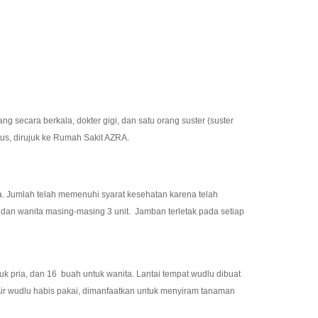
cara berkala, dokter gigi, dan satu orang suster (suster
ius, dirujuk ke Rumah Sakit AZRA.
ta. Jumlah telah memenuhi syarat kesehatan karena telah
 dan wanita masing-masing 3 unit. Jamban terletak pada setiap
 pria, dan 16 buah untuk wanita. Lantai tempat wudlu dibuat
Air wudlu habis pakai, dimanfaatkan untuk menyiram tanaman