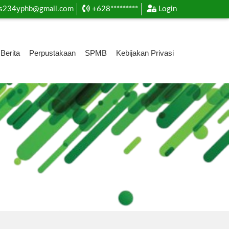
s234yphb@gmail.com
+628*********
Login
Berita
Perpustakaan
SPMB
Kebijakan Privasi