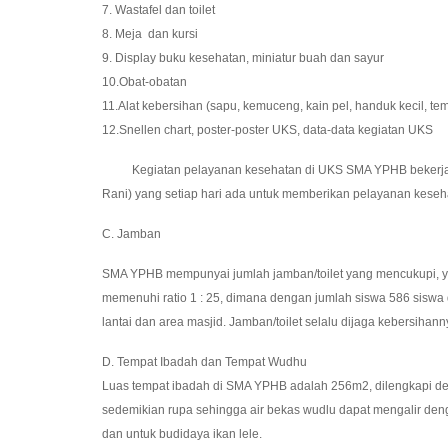
7. Wastafel dan toilet
8. Meja dan kursi
9. Display buku kesehatan, miniatur buah dan sayur
10.Obat-obatan
11.Alat kebersihan (sapu, kemuceng, kain pel, handuk kecil, te
12.Snellen chart, poster-poster UKS, data-data kegiatan UKS
Kegiatan pelayanan kesehatan di UKS SMA YPHB bekerja sama
Rani) yang setiap hari ada untuk memberikan pelayanan kesehat
C. Jamban
SMA YPHB mempunyai jumlah jamban/toilet yang mencukupi, yaitu
memenuhi ratio 1 : 25, dimana dengan jumlah siswa 586 siswa 
lantai dan area masjid. Jamban/toilet selalu dijaga kebersihan
D. Tempat Ibadah dan Tempat Wudhu
Luas tempat ibadah di SMA YPHB adalah 256m2, dilengkapi den
sedemikian rupa sehingga air bekas wudlu dapat mengalir den
dan untuk budidaya ikan lele.