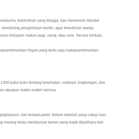
empurna, kebersihan yang terjaga, dan memenuhi standar
an monitoring pengelolaan kantin, agar kebutuhan warga
rus melayani makan pagi, siang, atau sore. Secara berkala,
makanan/minuman ringan yang tentu saja makanan/minuman
300 judul buku tentang kesehatan, motivasi, lingkungan, dan
ran ataupun materi-materi lainnya.
 peghijauan, dan tempat parkir. Kebun sekolah yang cukup luas
ing-masing kelas mempunyai taman yang wajib dipelihara dan