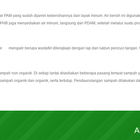
air PAM yang sudah dijamin kebersihannya dan layak minum. Air bersih ini digun
YPHB juga menyediakan air minum, langsung dari PDAM, setelah melalui suatu pros
 air mengalir berupa wastafel dilengkapi dengan lap dan sabun pencuci tangan. W
ampah non organik. Di setiap lantai disediakan beberapa pasang tempat sampah 
sampah organik dan organik, serta tertutup. Pendaurulangan sampah dilakukan d
A