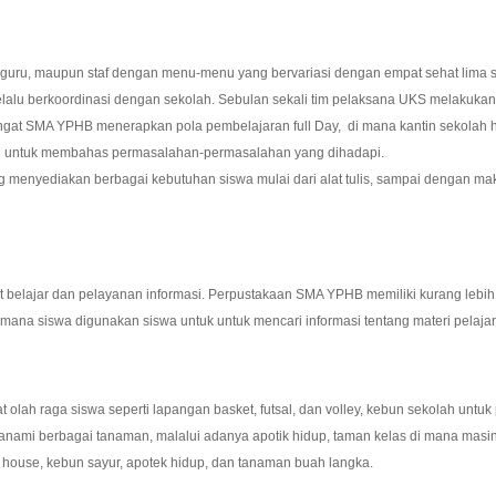
uru, maupun staf dengan menu-menu yang bervariasi dengan empat sehat lima s
p selalu berkoordinasi dengan sekolah. Sebulan sekali tim pelaksana UKS melakuk
ngat SMA YPHB menerapkan pola pembelajaran full Day, di mana kantin sekolah ha
uan untuk membahas permasalahan-permasalahan yang dihadapi.
ng menyediakan berbagai kebutuhan siswa mulai dari alat tulis, sampai dengan 
belajar dan pelayanan informasi. Perpustakaan SMA YPHB memiliki kurang lebih 1
di mana siswa digunakan siswa untuk untuk mencari informasi tentang materi pelaja
lah raga siswa seperti lapangan basket, futsal, dan volley, kebun sekolah untuk
anami berbagai tanaman, malalui adanya apotik hidup, taman kelas di mana mas
house, kebun sayur, apotek hidup, dan tanaman buah langka.