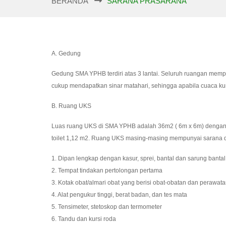
BERANDA
SARANA PRASARANA
A. Gedung
Gedung SMA YPHB terdiri atas 3 lantai. Seluruh ruangan memp
cukup mendapatkan sinar matahari, sehingga apabila cuaca kur
B. Ruang UKS
Luas ruang UKS di SMA YPHB adalah 36m2 ( 6m x 6m) dengan p
toilet 1,12 m2. Ruang UKS masing-masing mempunyai sarana d
1. Dipan lengkap dengan kasur, sprei, bantal dan sarung bantal
2. Tempat tindakan pertolongan pertama
3. Kotak obat/almari obat yang berisi obat-obatan dan perawata
4. Alat pengukur tinggi, berat badan, dan tes mata
5. Tensimeter, stetoskop dan termometer
6. Tandu dan kursi roda