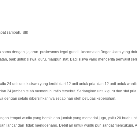
mpat sampah, dll)
 dengan jajaran puskesmas tegal gundil kecamatan Bogor Utara yang datang se
an, baik untuk siswa, guru, maupun staf. Bagi siswa yang menderita penyakit ser
 24 unit untuk siswa yang terdiri dari 12 unit untuk pria, dan 12 unit untuk wani
dan 24 jamban telah memenuhi ratio tersebut. Sedangkan untuk guru dan staf pria
nya dengan selalu dibersihkannya setiap hari oleh petugas kebersihan.
gan tempat wudlu yang bersih dan jumlah yang memadai juga, yaitu 20 buah untuk
gan lancar dan tidak menggenang. Debit air untuk wudlu pun sangat mencukupi. 