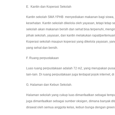
E. Kantin dan Koperasi Sekolah
Kantin sekolah SMA YPHB menyediakan makanan bagi siswa, g
kesehatan. Kantin sekolah dikelola oleh yayasan, tetapi teta
sekolah akan makanan bersih dan sehat bisa terpenuhi, mengi
pihak sekolah, yayasan, dan kantin melakukan rapat/pertem
Koperasi sekolah maupun koperasi yang dikelola yayasan, ya
yang sehat dan bersih.
F. Ruang perpustakaan
Luas ruang perpustakaan adalah 72 m2, yang merupakan pusat 
lain-lain. Di ruang perpustakaan juga terdapat pojok internet, 
G. Halaman dan Kebun Sekolah.
Halaman sekolah yang cukup luas dimanfaatkan sebagai tempat o
juga dimanfaatkan sebagai sumber oksigen, dimana banyak dit
dirawat oleh semua anggota kelas, kebun bunga dengan green 