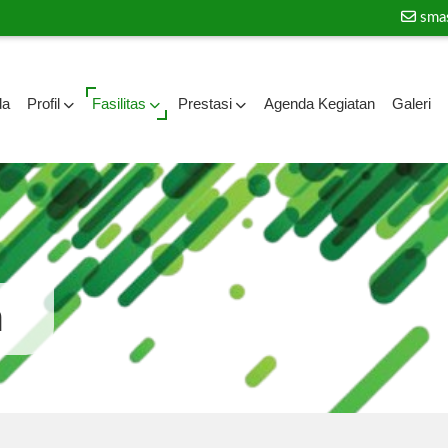
sma
da
Profil
Fasilitas
Prestasi
Agenda Kegiatan
Galeri
a