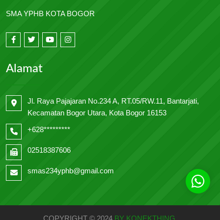
SMA YPHB KOTA BOGOR
Alamat
Jl. Raya Pajajaran No.234 A, RT.05/RW.11, Bantarjati,
Kecamatan Bogor Utara, Kota Bogor 16153
+628*********
02518387606
smas234yphb@gmail.com
COPYRIGHT © 2024
BY KONEKTHING
.