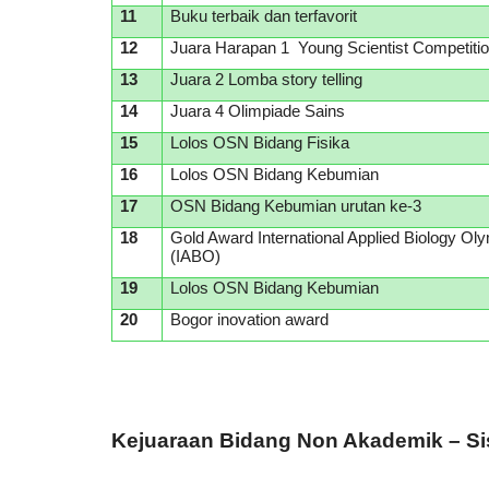
11
Buku terbaik dan terfavorit
12
Juara Harapan 1 Young Scientist Competiti
13
Juara 2 Lomba story telling
14
Juara 4 Olimpiade Sains
15
Lolos OSN Bidang Fisika
16
Lolos OSN Bidang Kebumian
17
OSN Bidang Kebumian urutan ke-3
18
Gold Award International Applied Biology Ol
(IABO)
19
Lolos OSN Bidang Kebumian
20
Bogor inovation award
Kejuaraan Bidang Non Akademik – S