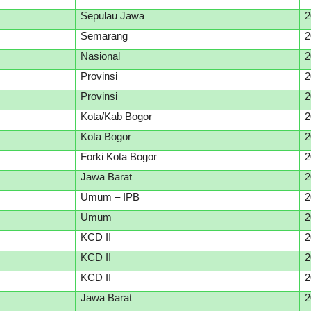
Sepulau Jawa
2
Semarang
2
Nasional
2
Provinsi
2
Provinsi
2
Kota/Kab Bogor
2
Kota Bogor
2
Forki Kota Bogor
2
Jawa Barat
2
Umum – IPB
2
Umum
2
KCD II
2
KCD II
2
KCD II
2
Jawa Barat
2