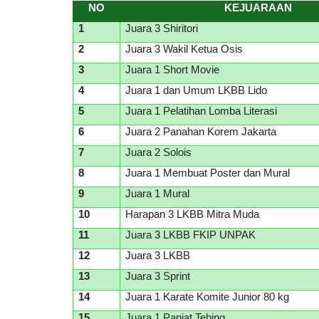
NO
KEJUARAAN
1
Juara 3 Shiritori
2
Juara 3 Wakil Ketua Osis
3
Juara 1 Short Movie
4
Juara 1 dan Umum LKBB Lido
5
Juara 1 Pelatihan Lomba Literasi
6
Juara 2 Panahan Korem Jakarta
7
Juara 2 Solois
8
Juara 1 Membuat Poster dan Mural
9
Juara 1 Mural
10
Harapan 3 LKBB Mitra Muda
11
Juara 3 LKBB FKIP UNPAK
12
Juara 3 LKBB
13
Juara 3 Sprint
14
Juara 1 Karate Komite Junior 80 kg
15
Juara 1 Panjat Tebing