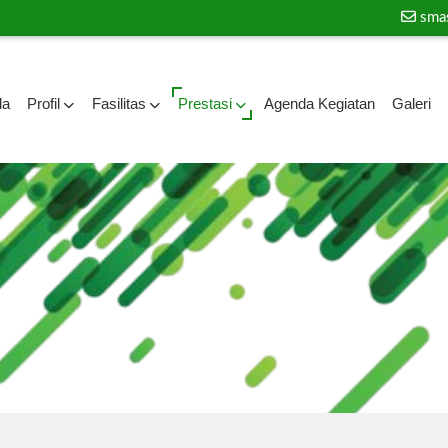
sma
da
Profil
Fasilitas
Prestasi
Agenda Kegiatan
Galeri