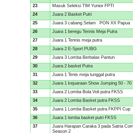
23
Masuk Seleksi TIM Yunior FPTI
24
Juara 2 Basket Putri
25
Juara 3 cabang Selam PON XX Papua
26
Juara 1 beregu Tennis Meja Putra
27
Juara 1 Tennis meja putra
28
Juara 2 E-Sport PUBG
29
Juara 3 Lomba Berbalas Pantun
30
Juara 2 basket Putra
31
Juara 1 Tenis meja tunggal putra
32
Juara 1 kejuaraan Show Jumping 50 - 70
33
Juara 2 Lomba Bola Voli putra FKSS
34
Juara 2 Lomba Basket putra FKSS
35
Juara 1 Lomba Basket putra FKPPI Cup
36
Juara 1 lomba basket putri FKSS
37
Juara Harapan Caraka 3 pada Satria Com
Season 2