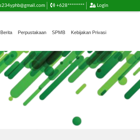
s234yphb@gmail.com
+628*********
Login
Berita
Perpustakaan
SPMB
Kebijakan Privasi