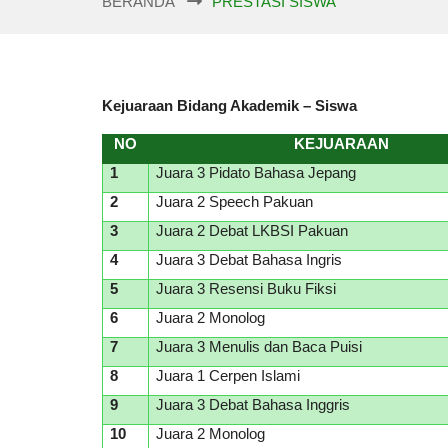
BERANDA
PRESTASI SISWA
Kejuaraan
Bidang Akademik – Siswa
NO
KEJUARAAN
1
Juara 3 Pidato Bahasa Jepang
2
Juara 2 Speech Pakuan
3
Juara 2 Debat LKBSI Pakuan
4
Juara 3 Debat Bahasa Ingris
5
Juara 3 Resensi Buku Fiksi
6
Juara 2 Monolog
7
Juara 3 Menulis dan Baca Puisi
8
Juara 1 Cerpen Islami
9
Juara 3 Debat Bahasa Inggris
10
Juara 2 Monolog