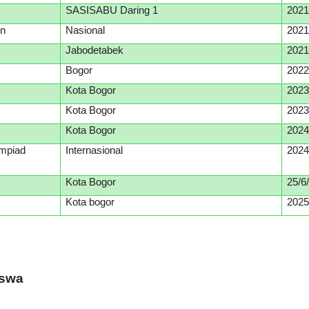
SASISABU Daring 1
202
on
Nasional
202
Jabodetabek
20
2
Bogor
202
Kota Bogor
202
Kota Bogor
202
Kota Bogor
202
ympiad
Internasional
202
Kota Bogor
25/6
Kota bogor
202
iswa