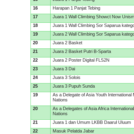
1
6
Harapan 1 Panjat Tebing
1
7
Juara 1 Wall Climbing Showct Now Unis
1
8
Juara 1 Wall Climbing Sor Saparua kate
1
9
Juara 2 Wall Climbing Sor Saparua kateg
20
Juara 2 Basket
21
Juara 2 Basket Putri B-Sparta
22
Juara 2 Poster Digital FLS2N
23
Juara 3 Dai
24
Juara 3 Solois
25
Juara 3 Pupuh Sunda
19
As a Delegate of Asia Youth International
Nations
20
As a Delegates of Asia Africa Internationa
Nations
21
Juara 1 dan Umum LKBB Daarul Uluum
22
Masuk Pelatda Jabar