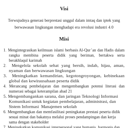
Visi
Terwujudnya generasi berprestasi unggul dalam imtaq dan iptek yang
berwawasan lingkungan menghadapi era revolusi industri 4.0
Misi
1. M
engintegrasikan keilmuan islami berbasis Al-Qur’an dan Hadis dalam
rangka
membina peserta didik yang beriman, bertakwa serta
berakhlaqul karimah
M
engelola sekolah sehat yang bersih, indah, hijau, aman,
2.
nyaman dan berwawasan lingkungan
3.
M
eningkatkan kemandirian, kegotongroyongan, kebinekaan
global dan kewirausahaan peserta didik
4.
Merancang pembelajaran dan mengembangkan potensi literasi dan
numerasi sebagai keterampilan abad 21
5.
Mengembangankan sarana, dan jaringan Teknologi Informasi
Komunikasi untuk kegiatan pembelajaran, administrasi
, dan
Sistem Informasi
Manajemen s
ekolah
6.
M
engembangkan dan memfasilitasi peningkatan prestasi peserta didik
sesuai minat dan bakatnya melalui proses pendampingan dan kerja
sama dengan
stakeholder
7. Meningkatkan komunikasi interpersonal yang humanis, harmonis dan