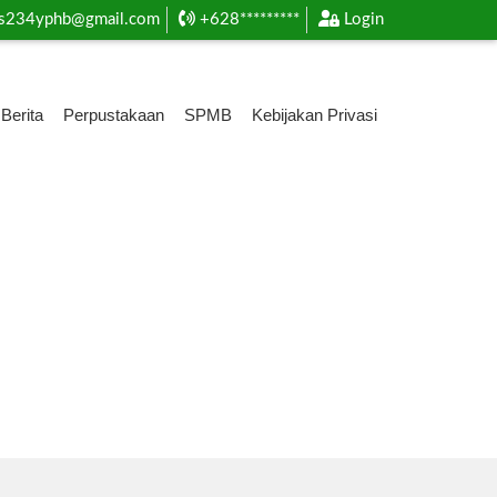
s234yphb@gmail.com
+628*********
Login
Berita
Perpustakaan
SPMB
Kebijakan Privasi