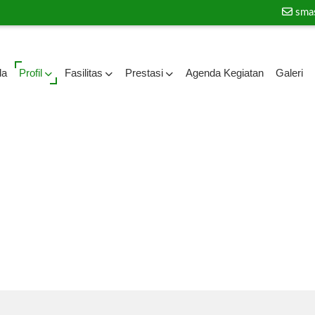
sma
da
Profil
Fasilitas
Prestasi
Agenda Kegiatan
Galeri