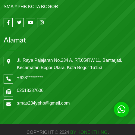
SMA YPHB KOTA BOGOR
Alamat
Jl. Raya Pajajaran No.234 A, RT.05/RW.11, Bantarjati,
Kecamatan Bogor Utara, Kota Bogor 16153
+628*********
02518387606
smas234yphb@gmail.com
COPYRIGHT © 2024
BY KONEKTHING
.