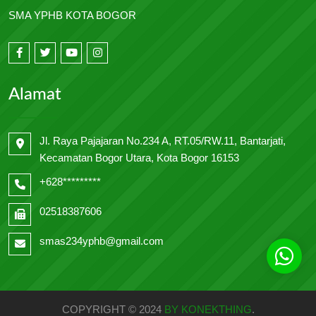
SMA YPHB KOTA BOGOR
Alamat
Jl. Raya Pajajaran No.234 A, RT.05/RW.11, Bantarjati,
Kecamatan Bogor Utara, Kota Bogor 16153
+628*********
02518387606
smas234yphb@gmail.com
COPYRIGHT © 2024
BY KONEKTHING
.