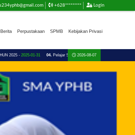
s234yphb@gmail.com
+628*********
Login
Berita
Perpustakaan
SPMB
Kebijakan Privasi
2025 -
2025-01-31
04.
Pelajar SMA Plus YPHB Ini Boyong Piala Emas, Atle
2026-08-07