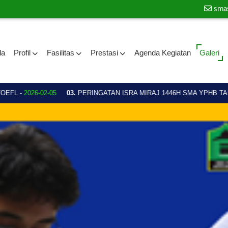
sma
da
Profil
Fasilitas
Prestasi
Agenda Kegiatan
Galeri
L -
2026-02-05
03.
PERINGATAN ISRA MIRAJ 1446H SMA YPHB TAHUN 