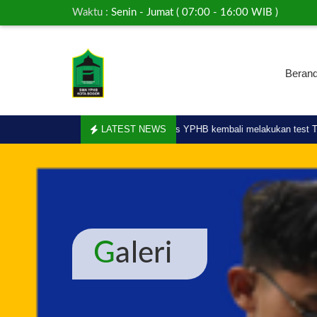
Waktu :
Senin - Jumat ( 07:00 - 16:00 WIB )
Beran
02-07
02.
Ratusan pelajar SMA Plus YPHB kembali melakukan test TOEF
LATEST NEWS
Galeri