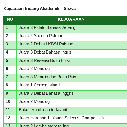
Kejuaraan
Bidang Akademik – Siswa
NO
KEJUARAAN
1
Juara 3 Pidato Bahasa Jepang
2
Juara 2 Speech Pakuan
3
Juara 2 Debat LKBSI Pakuan
4
Juara 3 Debat Bahasa Ingris
5
Juara 3 Resensi Buku Fiksi
6
Juara 2 Monolog
7
Juara 3 Menulis dan Baca Puisi
8
Juara 1 Cerpen Islami
9
Juara 3 Debat Bahasa Inggris
10
Juara 2 Monolog
11
Buku terbaik dan terfavorit
12
Juara Harapan 1 Young Scientist Competition
13
Juara 2 Lomba story telling