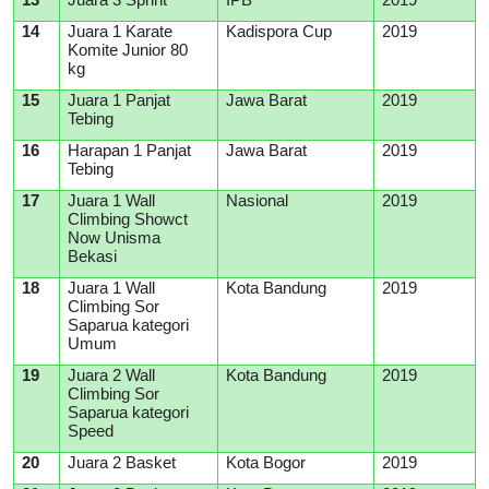
14
Juara 1 Karate
Kadispora Cup
2019
Komite Junior 80
kg
15
Juara 1 Panjat
Jawa Barat
2019
Tebing
1
6
Harapan 1 Panjat
Jawa Barat
2019
Tebing
1
7
Juara 1 Wall
Nasional
2019
Climbing Showct
Now Unisma
Bekasi
1
8
Juara 1 Wall
Kota Bandung
2019
Climbing Sor
Saparua kategori
Umum
1
9
Juara 2 Wall
Kota Bandung
2019
Climbing Sor
Saparua kategori
Speed
20
Juara 2 Basket
Kota Bogor
2019