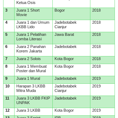
Ketua Osis
3
Juara 1 Short
Bogor
2018
Movie
4
Juara 1 dan Umum
Jadebotabek
2018
LKBB Lido
Cianjur
5
Juara 1 Pelatihan
Jawa Barat
2018
Lomba Literasi
6
Juara 2 Panahan
Jadebotabek
2018
Korem Jakarta
7
Juara 2 Solois
Kota Bogor
2018
8
Juara 1 Membuat
Kota Bogor
2018
Poster dan Mural
9
Juara 1 Mural
Jadebotabek
2019
10
Harapan 3 LKBB
Jadebotabek
2019
Mitra Muda
Cianjur
11
Juara 3 LKBB FKIP
Jadebotabek
2019
UNPAK
12
Juara 3 LKBB
Kota Bogor
2019
13
Juara 3 Sprint
IPB
2019