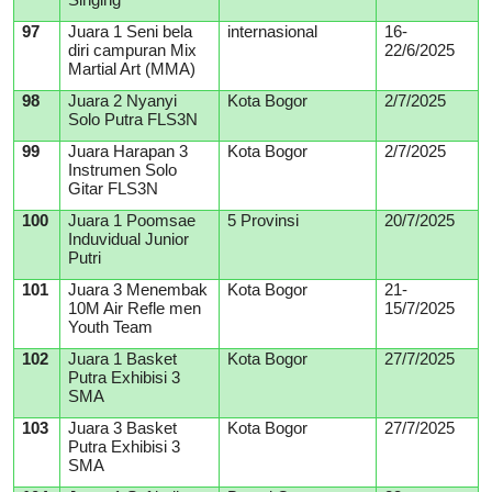
97
Juara 1 Seni bela
internasional
16-
diri campuran Mix
22/6/2025
Martial Art (MMA)
98
Juara 2 Nyanyi
Kota Bogor
2/7/2025
Solo Putra FLS3N
99
Juara Harapan 3
Kota Bogor
2/7/2025
Instrumen Solo
Gitar FLS3N
100
Juara 1 Poomsae
5 Provinsi
20/7/2025
Induvidual Junior
Putri
101
Juara 3 Menembak
Kota Bogor
21-
10M Air Refle men
15/7/2025
Youth Team
102
Juara 1 Basket
Kota Bogor
27/7/2025
Putra Exhibisi 3
SMA
103
Juara 3 Basket
Kota Bogor
27/7/2025
Putra Exhibisi 3
SMA