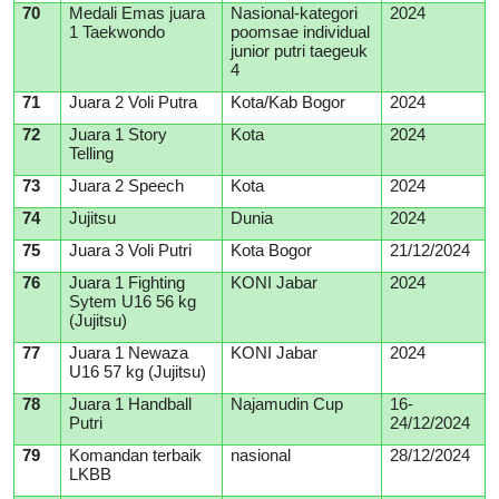
70
Medali Emas juara
Nasional-kategori
2024
1 Taekwondo
poomsae individual
junior putri taegeuk
4
71
Juara 2 Voli Putra
Kota/Kab Bogor
2024
72
Juara 1 Story
Kota
2024
Telling
73
Juara 2 Speech
Kota
2024
74
Jujitsu
Dunia
2024
75
Juara 3 Voli Putri
Kota Bogor
21/12/2024
76
Juara 1 Fighting
KONI Jabar
2024
Sytem U16 56 kg
(Jujitsu)
77
Juara 1 Newaza
KONI Jabar
2024
U16 57 kg (Jujitsu)
78
Juara 1 Handball
Najamudin Cup
16-
Putri
24/12/2024
79
Komandan terbaik
nasional
28/12/2024
LKBB