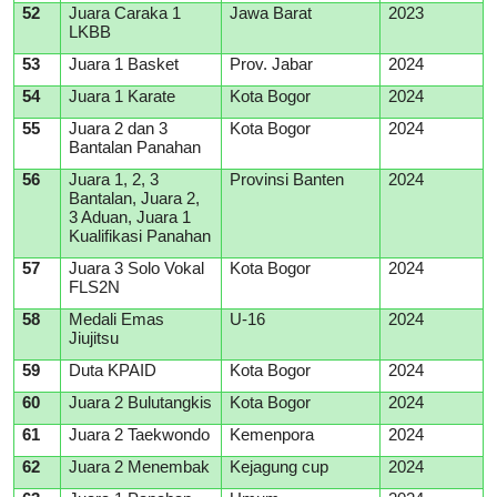
52
Juara Caraka 1
Jawa Barat
2023
LKBB
53
Juara 1 Basket
Prov. Jabar
2024
54
Juara 1 Karate
Kota Bogor
2024
55
Juara 2 dan 3
Kota Bogor
2024
Bantalan Panahan
56
Juara 1, 2, 3
Provinsi Banten
2024
Bantalan, Juara 2,
3 Aduan, Juara 1
Kualifikasi Panahan
57
Juara 3 Solo Vokal
Kota Bogor
2024
FLS2N
58
Medali Emas
U-16
2024
Jiujitsu
59
Duta KPAID
Kota Bogor
2024
60
Juara 2 Bulutangkis
Kota Bogor
2024
61
Juara 2 Taekwondo
Kemenpora
2024
62
Juara 2 Menembak
Kejagung cup
2024