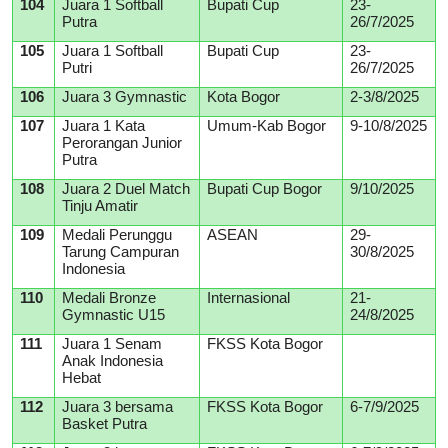
104
Juara 1 Softball
Bupati Cup
23-
Putra
26/7/2025
105
Juara 1 Softball
Bupati Cup
23-
Putri
26/7/2025
106
Juara 3 Gymnastic
Kota Bogor
2-3/8/2025
107
Juara 1 Kata
Umum-Kab Bogor
9-10/8/2025
Perorangan Junior
Putra
108
Juara 2 Duel Match
Bupati Cup Bogor
9/10/2025
Tinju Amatir
109
Medali Perunggu
ASEAN
29-
Tarung Campuran
30/8/2025
Indonesia
110
Medali Bronze
Internasional
21-
Gymnastic U15
24/8/2025
111
Juara 1 Senam
FKSS Kota Bogor
Anak Indonesia
Hebat
112
Juara 3 bersama
FKSS Kota Bogor
6-7/9/2025
Basket Putra