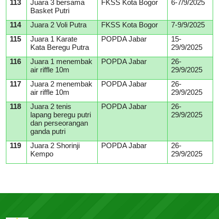
113
Juara 3 bersama
FKSS Kota Bogor
6-7/9/2025
Basket Putri
114
Juara 2 Voli Putra
FKSS Kota Bogor
7-9/9/2025
115
Juara 1 Karate
POPDA Jabar
15-
Kata Beregu Putra
29/9/2025
116
Juara 1 menembak
POPDA Jabar
26-
air riffle 10m
29/9/2025
117
Juara 2 menembak
POPDA Jabar
26-
air riffle 10m
29/9/2025
118
Juara 2 tenis
POPDA Jabar
26-
lapang beregu putri
29/9/2025
dan perseorangan
ganda putri
119
Juara 2 Shorinji
POPDA Jabar
26-
Kempo
29/9/2025