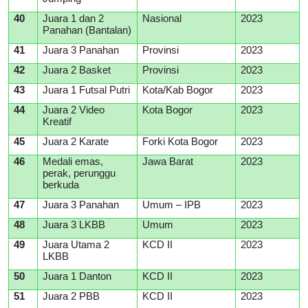
40
Juara 1 dan 2
Nasional
2023
Panahan (Bantalan)
41
Juara 3 Panahan
Provinsi
2023
42
Juara 2 Basket
Provinsi
2023
43
Juara 1 Futsal Putri
Kota/Kab Bogor
2023
44
Juara 2 Video
Kota Bogor
2023
Kreatif
45
Juara 2 Karate
Forki Kota Bogor
2023
46
Medali emas,
Jawa Barat
2023
perak, perunggu
berkuda
47
Juara 3 Panahan
Umum – IPB
2023
48
Juara 3 LKBB
Umum
2023
49
Juara Utama 2
KCD II
2023
LKBB
50
Juara 1 Danton
KCD II
2023
51
Juara 2 PBB
KCD II
2023