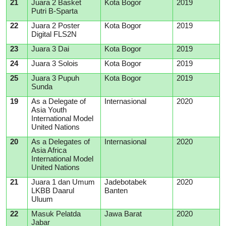
21
Juara 2 Basket
Kota Bogor
2019
Putri B-Sparta
22
Juara 2 Poster
Kota Bogor
2019
Digital FLS2N
23
Juara 3 Dai
Kota Bogor
2019
24
Juara 3 Solois
Kota Bogor
2019
25
Juara 3 Pupuh
Kota Bogor
2019
Sunda
19
As a Delegate of
Internasional
2020
Asia Youth
International Model
United Nations
20
As a Delegates of
Internasional
2020
Asia Africa
International Model
United Nations
21
Juara 1 dan Umum
Jadebotabek
2020
LKBB Daarul
Banten
Uluum
22
Masuk Pelatda
Jawa Barat
2020
Jabar