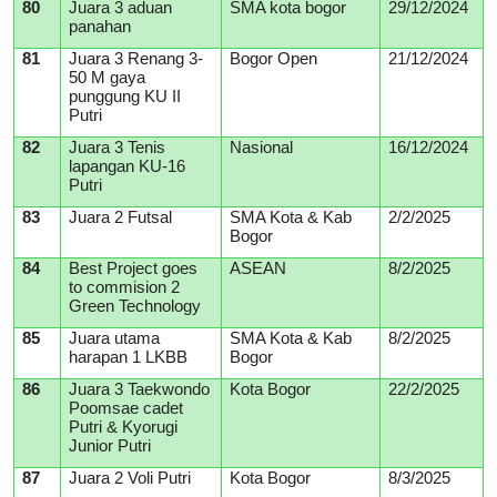
80
Juara 3 aduan
SMA kota bogor
29/12/2024
panahan
81
Juara 3 Renang 3-
Bogor Open
21/12/2024
50 M gaya
punggung KU II
Putri
82
Juara 3 Tenis
Nasional
16/12/2024
lapangan KU-16
Putri
83
Juara 2 Futsal
SMA Kota & Kab
2/2/2025
Bogor
84
Best Project goes
ASEAN
8/2/2025
to commision 2
Green Technology
85
Juara utama
SMA Kota & Kab
8/2/2025
harapan 1 LKBB
Bogor
86
Juara 3 Taekwondo
Kota Bogor
22/2/2025
Poomsae cadet
Putri & Kyorugi
Junior Putri
87
Juara 2 Voli Putri
Kota Bogor
8/3/2025